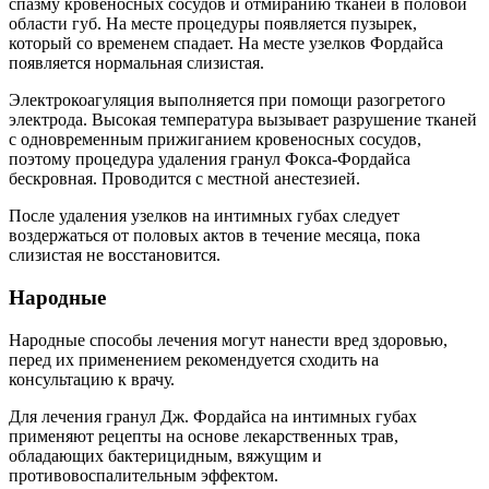
спазму кровеносных сосудов и отмиранию тканей в половой
области губ. На месте процедуры появляется пузырек,
который со временем спадает. На месте узелков Фордайса
появляется нормальная слизистая.
Электрокоагуляция выполняется при помощи разогретого
электрода. Высокая температура вызывает разрушение тканей
с одновременным прижиганием кровеносных сосудов,
поэтому процедура удаления гранул Фокса-Фордайса
бескровная. Проводится с местной анестезией.
После удаления узелков на интимных губах следует
воздержаться от половых актов в течение месяца, пока
слизистая не восстановится.
Народные
Народные способы лечения могут нанести вред здоровью,
перед их применением рекомендуется сходить на
консультацию к врачу.
Для лечения гранул Дж. Фордайса на интимных губах
применяют рецепты на основе лекарственных трав,
обладающих бактерицидным, вяжущим и
противовоспалительным эффектом.