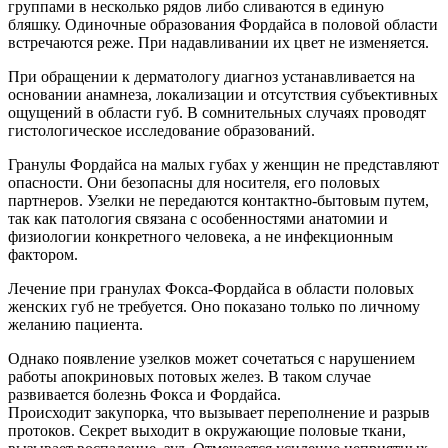
группами в несколько рядов либо сливаются в единую
бляшку. Одиночные образования Фордайса в половой области
встречаются реже. При надавливании их цвет не изменяется.
При обращении к дерматологу диагноз устанавливается на
основании анамнеза, локализации и отсутствия субъективных
ощущений в области губ. В сомнительных случаях проводят
гистологическое исследование образований.
Гранулы Фордайса на малых губах у женщин не представляют
опасности. Они безопасны для носителя, его половых
партнеров. Узелки не передаются контактно-бытовым путем,
так как патология связана с особенностями анатомии и
физиологии конкретного человека, а не инфекционным
фактором.
Лечение при гранулах Фокса-Фордайса в области половых
женских губ не требуется. Оно показано только по личному
желанию пациента.
Однако появление узелков может сочетаться с нарушением
работы апокриновых потовых желез. В таком случае
развивается болезнь Фокса и Фордайса.
Происходит закупорка, что вызывает переполнение и разрыв
протоков. Секрет выходит в окружающие половые ткани,