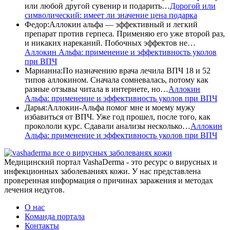
или любой другой сувенир и подарить…
Дорогой или
символический: имеет ли значение цена подарка
Федор
:
Аллокин альфа — эффективный и легкий
препарат против герпеса. Применяю его уже второй раз,
и никаких нареканий. Побочных эффектов не…
Аллокин Альфа: применение и эффективность уколов
при ВПЧ
Марианна
:
По назначению врача лечила ВПЧ 18 и 52
типов аллокином. Сначала сомневалась, потому как
разные отзывы читала в интернете, но…
Аллокин
Альфа: применение и эффективность уколов при ВПЧ
Дарья
:
Аллокин-Альфа помог мне и моему мужу
избавиться от ВПЧ. Уже год прошел, после того, как
прокололи курс. Сдавали анализы несколько…
Аллокин
Альфа: применение и эффективность уколов при ВПЧ
все о вирусных заболеванях кожи
Медицинский портал VashaDerma - это ресурс о вирусных и
инфекционных заболеваниях кожи. У нас представлена
проверенная информация о причинах заражения и методах
лечения недугов.
О нас
Команда портала
Контакты