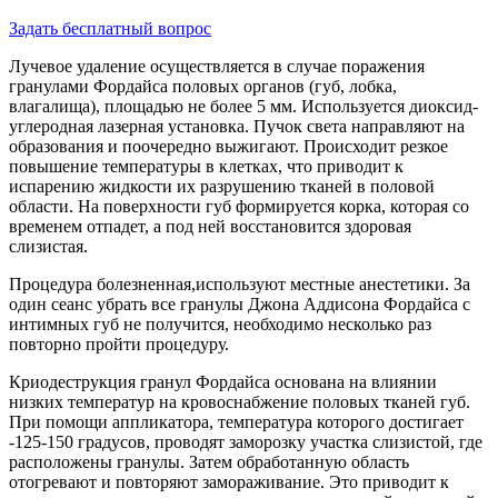
Задать бесплатный вопрос
Лучевое удаление осуществляется в случае поражения
гранулами Фордайса половых органов (губ, лобка,
влагалища), площадью не более 5 мм. Используется диоксид-
углеродная лазерная установка. Пучок света направляют на
образования и поочередно выжигают. Происходит резкое
повышение температуры в клетках, что приводит к
испарению жидкости их разрушению тканей в половой
области. На поверхности губ формируется корка, которая со
временем отпадет, а под ней восстановится здоровая
слизистая.
Процедура болезненная,используют местные анестетики. За
один сеанс убрать все гранулы Джона Аддисона Фордайса с
интимных губ не получится, необходимо несколько раз
повторно пройти процедуру.
Криодеструкция гранул Фордайса основана на влиянии
низких температур на кровоснабжение половых тканей губ.
При помощи аппликатора, температура которого достигает
-125-150 градусов, проводят заморозку участка слизистой, где
расположены гранулы. Затем обработанную область
отогревают и повторяют замораживание. Это приводит к