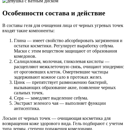
Особенности состава и действие
В составы геля для очищения лица от черных угревых точек
входят такие компоненты:
Глина — имеет свойство абсорбировать загрязнения и
остатки косметики. Регулирует выработку себума.
Маски с этим веществом защищают от образования
комедонов.
Салициловая, молочная, гликолевая кислоты —
расщепляют межклеточную связь, очищают эпидермис
от ороговевших клеток. Омертвевшие частицы
задерживают кожное сало в протоках желез.
Цинк — препятствует размножению бактерий,
вызывающих образование акне, появление черных
сальных точек.
Сера — замедляет выделение себума.
Экстракт зеленого чая — выполняет функции
антисептика.
Лосьон от черных точек — очищающая косметика для
возвращения коже здорового вида. Гель подбирают с учетом
типа дермы, степени поражения комедонами.