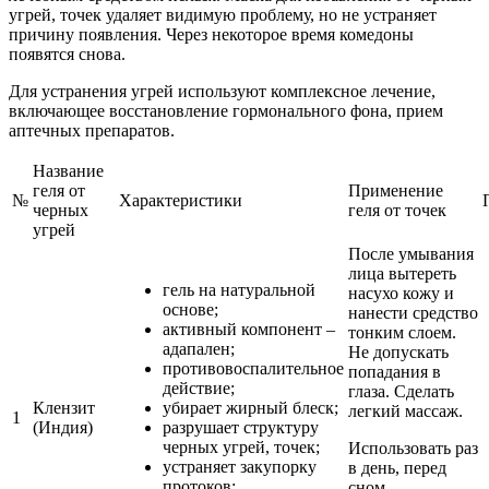
угрей, точек удаляет видимую проблему, но не устраняет
причину появления. Через некоторое время комедоны
появятся снова.
Для устранения угрей используют комплексное лечение,
включающее восстановление гормонального фона, прием
аптечных препаратов.
Название
геля от
Применение
№
Характеристики
черных
геля от точек
угрей
После умывания
лица вытереть
гель на натуральной
насухо кожу и
основе;
нанести средство
активный компонент –
тонким слоем.
адапален;
Не допускать
противовоспалительное
попадания в
действие;
глаза. Сделать
Клензит
убирает жирный блеск;
легкий массаж.
1
(Индия)
разрушает структуру
черных угрей, точек;
Использовать раз
устраняет закупорку
в день, перед
протоков;
сном.