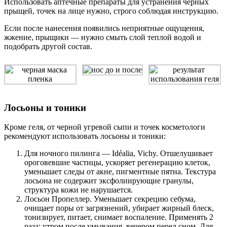
Использовать аптечные препараты для устранения черных
прыщей, точек на лице нужно, строго соблюдая инструкцию.
Если после нанесения появились неприятные ощущения,
жжение, прыщики — нужно смыть слой теплой водой и
подобрать другой состав.
Лосьоны и тоники
Кроме геля, от черной угревой сыпи и точек косметологи
рекомендуют использовать лосьоны и тоники:
Для ночного пилинга — Idéalia, Vichy. Отшелушивает
ороговевшие частицы, ускоряет регенерацию клеток,
уменьшает следы от акне, пигментные пятна. Текстура
лосьона не содержит эксфолиирующие гранулы,
структура кожи не нарушается.
Лосьон Пропеллер. Уменьшает секрецию себума,
очищает поры от загрязнений, убирает жирный блеск,
тонизирует, питает, снимает воспаление. Применять 2
раза: утром после умывания, вечером перед сном. Для