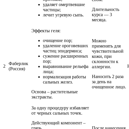
удаляет омертвевшие
Длительность
частицы;
курса — 3
лечит угревую сыпь.
месяца.
Эффекты геля:
очищение пор;
Можно
удаление ороговевших
применять для
частиц эпидермиса;
чувствительной
сужение расширенных
кожи, при
пор;
склонности к
Фаберлик
2
выравнивание рельефа
аллергии.
(Россия)
лица;
Наносить 2 раза
нормализация работы
за день на
сальных желез.
очищенное лицо.
Основа – растительные
экстракты.
За одну процедуру избавляет
от черных сальных точек.
Действующий компонент –
грязь.
После нанесения