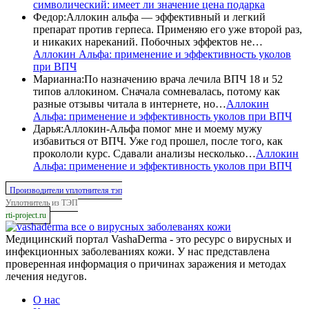
символический: имеет ли значение цена подарка
Федор
:
Аллокин альфа — эффективный и легкий
препарат против герпеса. Применяю его уже второй раз,
и никаких нареканий. Побочных эффектов не…
Аллокин Альфа: применение и эффективность уколов
при ВПЧ
Марианна
:
По назначению врача лечила ВПЧ 18 и 52
типов аллокином. Сначала сомневалась, потому как
разные отзывы читала в интернете, но…
Аллокин
Альфа: применение и эффективность уколов при ВПЧ
Дарья
:
Аллокин-Альфа помог мне и моему мужу
избавиться от ВПЧ. Уже год прошел, после того, как
прокололи курс. Сдавали анализы несколько…
Аллокин
Альфа: применение и эффективность уколов при ВПЧ
Производители уплотнителя тэп
Уплотнитель из ТЭП
rti-project.ru
все о вирусных заболеванях кожи
Медицинский портал VashaDerma - это ресурс о вирусных и
инфекционных заболеваниях кожи. У нас представлена
проверенная информация о причинах заражения и методах
лечения недугов.
О нас