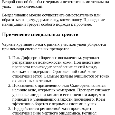
Второй способ борьбы с черными неэстетичными точкам на
ушах — механический.
Выдавливание можно осуществить самостоятельно или
обратиться к врачу-дерматологу, косметологу. Проведение
манипуляции требует особого подхода к проблеме.
Применение специальных средств
Черные крупные точки с разных участков ушей убираются
при помощи специальных препаратов:
Гель Дифферин борется с воспалением, улучшает
репаративные возможности кожи. Под действием
препарата происходит ослабление связей между
клетками эпидермиса. Ороговевший слой кожи
отшелушивается. Сальные железы очищаются от точек,
окрашенных в черных.
Показанием к применению геля Скинорена является
наличие акне, открытых комедонов. Препарат снижает
уровень липидов и кислот в естественном жире, что
приводит к уменьшению вязкости последнего. Крем
эффективно борется с черными кистами в ушах.
Под действием ретиноевой мази происходит
отшелушивание мертвого эпидермиса. Ретинол