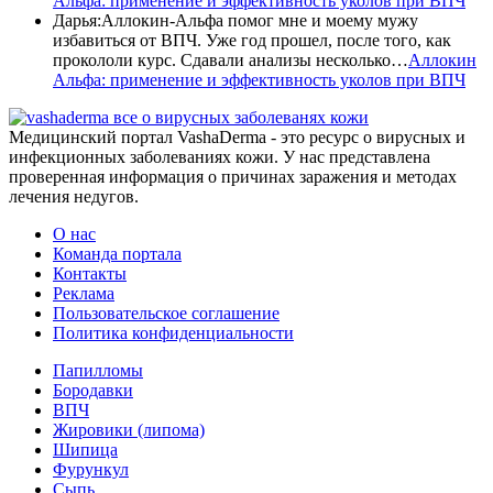
Альфа: применение и эффективность уколов при ВПЧ
Дарья
:
Аллокин-Альфа помог мне и моему мужу
избавиться от ВПЧ. Уже год прошел, после того, как
прокололи курс. Сдавали анализы несколько…
Аллокин
Альфа: применение и эффективность уколов при ВПЧ
все о вирусных заболеванях кожи
Медицинский портал VashaDerma - это ресурс о вирусных и
инфекционных заболеваниях кожи. У нас представлена
проверенная информация о причинах заражения и методах
лечения недугов.
О нас
Команда портала
Контакты
Реклама
Пользовательское соглашение
Политика конфиденциальности
Папилломы
Бородавки
ВПЧ
Жировики (липома)
Шипица
Фурункул
Сыпь