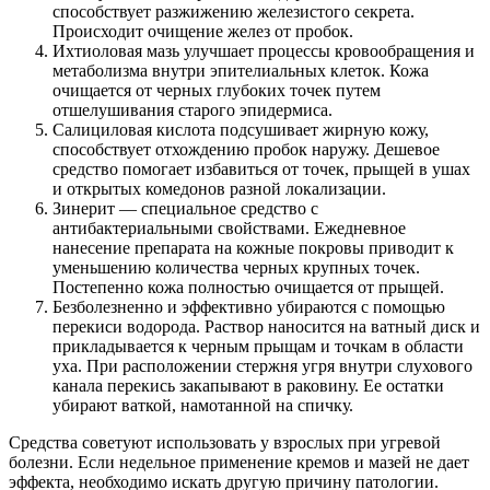
способствует разжижению железистого секрета.
Происходит очищение желез от пробок.
Ихтиоловая мазь улучшает процессы кровообращения и
метаболизма внутри эпителиальных клеток. Кожа
очищается от черных глубоких точек путем
отшелушивания старого эпидермиса.
Салициловая кислота подсушивает жирную кожу,
способствует отхождению пробок наружу. Дешевое
средство помогает избавиться от точек, прыщей в ушах
и открытых комедонов разной локализации.
Зинерит — специальное средство с
антибактериальными свойствами. Ежедневное
нанесение препарата на кожные покровы приводит к
уменьшению количества черных крупных точек.
Постепенно кожа полностью очищается от прыщей.
Безболезненно и эффективно убираются с помощью
перекиси водорода. Раствор наносится на ватный диск и
прикладывается к черным прыщам и точкам в области
уха. При расположении стержня угря внутри слухового
канала перекись закапывают в раковину. Ее остатки
убирают ваткой, намотанной на спичку.
Средства советуют использовать у взрослых при угревой
болезни. Если недельное применение кремов и мазей не дает
эффекта, необходимо искать другую причину патологии.