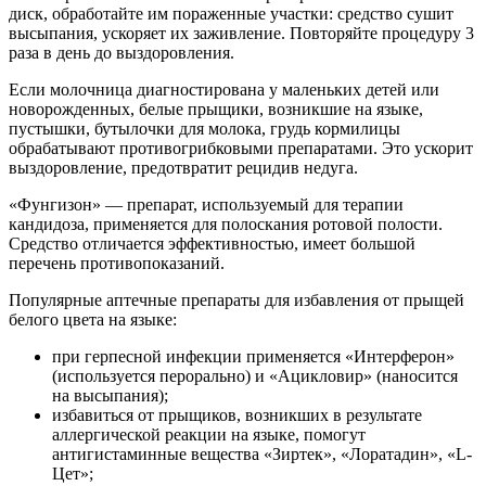
диск, обработайте им пораженные участки: средство сушит
высыпания, ускоряет их заживление. Повторяйте процедуру 3
раза в день до выздоровления.
Если молочница диагностирована у маленьких детей или
новорожденных, белые прыщики, возникшие на языке,
пустышки, бутылочки для молока, грудь кормилицы
обрабатывают противогрибковыми препаратами. Это ускорит
выздоровление, предотвратит рецидив недуга.
«Фунгизон» — препарат, используемый для терапии
кандидоза, применяется для полоскания ротовой полости.
Средство отличается эффективностью, имеет большой
перечень противопоказаний.
Популярные аптечные препараты для избавления от прыщей
белого цвета на языке:
при герпесной инфекции применяется «Интерферон»
(используется перорально) и «Ацикловир» (наносится
на высыпания);
избавиться от прыщиков, возникших в результате
аллергической реакции на языке, помогут
антигистаминные вещества «Зиртек», «Лоратадин», «L-
Цет»;