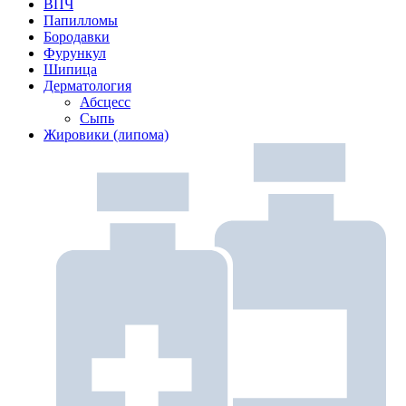
ВПЧ
Папилломы
Бородавки
Фурункул
Шипица
Дерматология
Абсцесс
Сыпь
Жировики (липома)