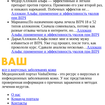
Федор
:
Аллокин альфа — эффективный и легкий
препарат против герпеса. Применяю его уже второй раз,
и никаких нареканий. Побочных эффектов не…
Аллокин Альфа: применение и эффективность уколов
при ВПЧ
Марианна
:
По назначению врача лечила ВПЧ 18 и 52
типов аллокином. Сначала сомневалась, потому как
разные отзывы читала в интернете, но…
Аллокин
Альфа: применение и эффективность уколов при ВПЧ
Дарья
:
Аллокин-Альфа помог мне и моему мужу
избавиться от ВПЧ. Уже год прошел, после того, как
прокололи курс. Сдавали анализы несколько…
Аллокин
Альфа: применение и эффективность уколов при ВПЧ
все о вирусных заболеванях кожи
Медицинский портал VashaDerma - это ресурс о вирусных и
инфекционных заболеваниях кожи. У нас представлена
проверенная информация о причинах заражения и методах
лечения недугов.
О нас
Команда портала
Контакты