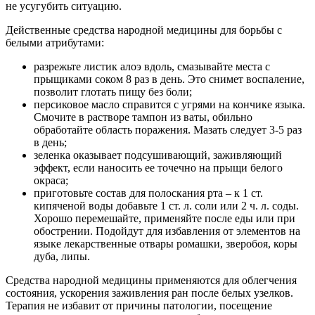
не усугубить ситуацию.
Действенные средства народной медицины для борьбы с
белыми атрибутами:
разрежьте листик алоэ вдоль, смазывайте места с
прыщиками соком 8 раз в день. Это снимет воспаление,
позволит глотать пищу без боли;
персиковое масло справится с угрями на кончике языка.
Смочите в растворе тампон из ваты, обильно
обработайте область поражения. Мазать следует 3-5 раз
в день;
зеленка оказывает подсушивающий, заживляющий
эффект, если наносить ее точечно на прыщи белого
окраса;
приготовьте состав для полоскания рта – к 1 ст.
кипяченой воды добавьте 1 ст. л. соли или 2 ч. л. соды.
Хорошо перемешайте, применяйте после еды или при
обострении. Подойдут для избавления от элементов на
языке лекарственные отвары ромашки, зверобоя, коры
дуба, липы.
Средства народной медицины применяются для облегчения
состояния, ускорения заживления ран после белых узелков.
Терапия не избавит от причины патологии, посещение