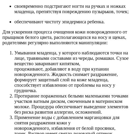
своевременно подстригают ногти на ручках и ножках
младенца, препятствуя повреждению пузырьков, точек;
обеспечивают чистоту эпидермиса ребенка.
Для ускорения процесса очищения кожи новорожденного от
прыщиков белого цвета, располагающихся на носу и щеках,
родителями регулярно выполняются манипуляции:
Умывания младенца, у которого наблюдаются точки на
лице, травяными составами из череды, ромашки. Сухое
вещество заваривают кипятком,
процеживают, добавляют в воду при купании
новорожденного. Жидкость снимает раздражение,
формирует защитный слой на коже младенца,
способствует избавлению от проблемы на носу у
грудничка.
Протирание пораженных белыми маленькими точками
участков ватным диском, смоченным в материнском
молоке. Процедура обеспечивает выведение элементов
без риска развития аллергии, осложнений.
Применение воды с добавлением марганцовки для
снятия раздражения кожи у
новорожденного, избавления от белой просянки,
точек. Раствор имеет светло-розоватый оттенок,