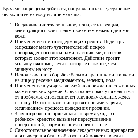
Врачами запрещены действия, направленные на устранение
белых пятен на носу и лице малыша:
Выдавливание точек: в ранку попадет инфекция,
манипуляция грозит травмированием нежной детской
кожи.
Применение спиртосодержащих средств. Педиатры
запрещают мазать чувствительный покров
новорожденного лосьонами, настойками, в состав
которых входит этот компонент. Действие грозит
малышу ожогами, лечить которые сложнее, чем
милиумы на носу.
Использование в борьбе с белыми крапинками, точками
на лице у ребенка медикаментов, зеленки, йода.
Применение в уходе за дермой новорожденного жирных
косметических кремов. Средства не помогут избавиться
от проблемы, спровоцируют закупорку сальных желез
на носу. Их использование грозит новыми угрями,
затягиванием процесса выведения просянки.
Злоупотребление присыпкой во время ухода за
ребенком: средство вызывает пересушивание
поверхностей, формирования точек на теле.
Самостоятельное назначение лекарственных препаратов
для выведения белых образований может навредить