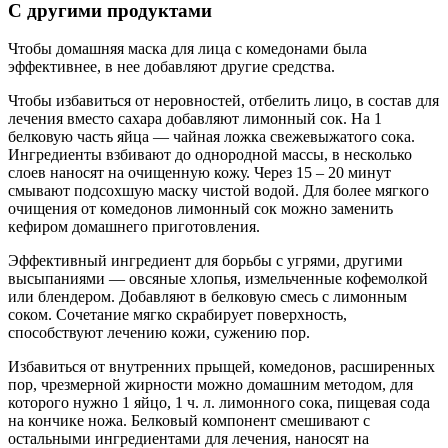
С другими продуктами
Чтобы домашняя маска для лица с комедонами была
эффективнее, в нее добавляют другие средства.
Чтобы избавиться от неровностей, отбелить лицо, в состав для
лечения вместо сахара добавляют лимонный сок. На 1
белковую часть яйца — чайная ложка свежевыжатого сока.
Ингредиенты взбивают до однородной массы, в несколько
слоев наносят на очищенную кожу. Через 15 – 20 минут
смывают подсохшую маску чистой водой. Для более мягкого
очищения от комедонов лимонный сок можно заменить
кефиром домашнего приготовления.
Эффективный ингредиент для борьбы с угрями, другими
высыпаниями — овсяные хлопья, измельченные кофемолкой
или блендером. Добавляют в белковую смесь с лимонным
соком. Сочетание мягко скрабирует поверхность,
способствуют лечению кожи, сужению пор.
Избавиться от внутренних прыщей, комедонов, расширенных
пор, чрезмерной жирности можно домашним методом, для
которого нужно 1 яйцо, 1 ч. л. лимонного сока, пищевая сода
на кончике ножа. Белковый компонент смешивают с
остальными ингредиентами для лечения, наносят на