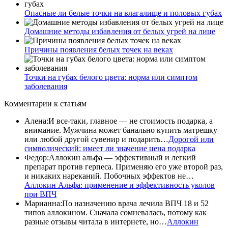
Опасные ли белые точки на влагалище и половых губах
Домашние методы избавления от белых угрей на лице
Причины появления белых точек на веках
Точки на губах белого цвета: норма или симптом
заболевания
Комментарии
к статьям
Алена
:
И все-таки, главное — не стоимость подарка, а
внимание. Мужчина может банально купить матрешку
или любой другой сувенир и подарить…
Дорогой или
символический: имеет ли значение цена подарка
Федор
:
Аллокин альфа — эффективный и легкий
препарат против герпеса. Применяю его уже второй раз,
и никаких нареканий. Побочных эффектов не…
Аллокин Альфа: применение и эффективность уколов
при ВПЧ
Марианна
:
По назначению врача лечила ВПЧ 18 и 52
типов аллокином. Сначала сомневалась, потому как
разные отзывы читала в интернете, но…
Аллокин