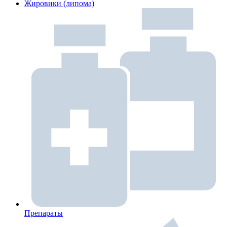
Жировики (липома)
Препараты