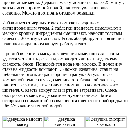
проблемные места. Держать маску можно не более 25 минут,
затем смыть проточной водой, нанести увлажняющее
средство. Можно протирать отваром ромашки.
Избавиться от черных точек поможет средство с
активированным углем. 2 таблетки препарата измельчают в
мелкую крошку, ингредиенты смешивают, наносят толстым
слоем на 20 минут, смывают. Уголь абсорбирует загрязнения,
излишки жира, нормализует работу желез.
При добавлении в маску для лечения комедонов желатина
удается устранить дефекты, омолодить лицо, придать ему
свежесть, блеск. Понадобится вода или молоко. В половину
стакана жидкости всыпают 1,5 ложки желатина, ставят на
небольшой огонь до растворения гранул. Остужают до
комнатной температуры, смешивают с белковой частью,
наносят легкими движениями с помощью косметического
шпателя. Область вокруг глаз и рта не затрагивать. Смесь
быстро застывает, но держать ее нужно полчаса. Затем
осторожно снимают образовавшуюся пленку от подбородка ко
лбу. Умываются теплой водой.