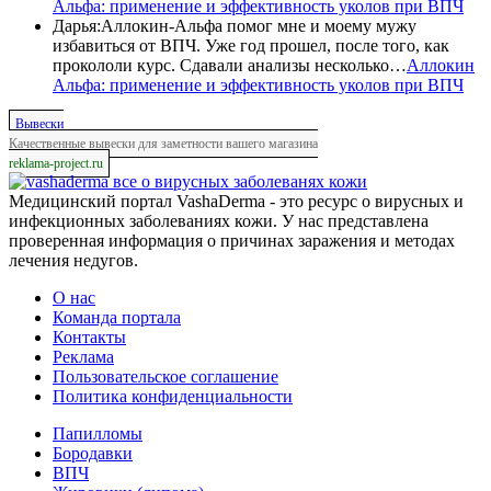
Альфа: применение и эффективность уколов при ВПЧ
Дарья
:
Аллокин-Альфа помог мне и моему мужу
избавиться от ВПЧ. Уже год прошел, после того, как
прокололи курс. Сдавали анализы несколько…
Аллокин
Альфа: применение и эффективность уколов при ВПЧ
Вывески
Качественные вывески для заметности вашего магазина
reklama-project.ru
все о вирусных заболеванях кожи
Медицинский портал VashaDerma - это ресурс о вирусных и
инфекционных заболеваниях кожи. У нас представлена
проверенная информация о причинах заражения и методах
лечения недугов.
О нас
Команда портала
Контакты
Реклама
Пользовательское соглашение
Политика конфиденциальности
Папилломы
Бородавки
ВПЧ