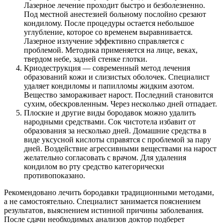
Лазерное лечение проходит быстро и безболезненно.
Под местной анестезией больному послойно срезают
кондилому. После процедуры остается небольшое
углубление, которое со временем выравнивается.
Лазерное излучение эффективно справляется с
проблемой. Методика применяется на лице, веках,
твердом небе, задней стенке глотки.
Криодеструкция — современный метод лечения
образований кожи и слизистых оболочек. Специалист
удаляет кондиломы и папилломы жидким азотом.
Вещество замораживает нарост. Последний становится
сухим, обескровленным. Через несколько дней отпадает.
Плоские и другие виды бородавок можно удалить
народными средствами. Сок чистотела избавит от
образования за несколько дней. Домашние средства в
виде уксусной кислоты справятся с проблемой за пару
дней. Воздействие агрессивными веществами на нарост
желательно согласовать с врачом. Для удаления
кондилом во рту средство категорически
противопоказано.
Рекомендовано лечить бородавки традиционными методами,
а не самостоятельно. Специалист занимается пояснением
результатов, выяснением истинной причины заболевания.
После сдачи необходимых анализов доктор подберет