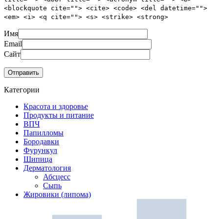
<blockquote cite=""> <cite> <code> <del datetime="">
<em> <i> <q cite=""> <s> <strike> <strong>
Имя
Email
Сайт
Категории
Красота и здоровье
Продукты и питание
ВПЧ
Папилломы
Бородавки
Фурункул
Шипица
Дерматология
Абсцесс
Сыпь
Жировики (липома)