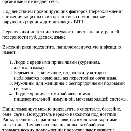
организме и не выдает себя.
Под действием провоцирующих факторов (переохлаждения,
снижения защитных сил организма, гормональные
нарушения) происходит активация ВПЧ.
Переносчики инфекции замечают наросты на внутренней
поверхности губ, деснах, языке.
Высокий риск подхватить папилломавирусную инфекцию
имеют:
Люди с вредными привычками (курением,
алкоголизмом).
Беременные, кормящие, подростки, у которых
наблюдается гормональная перестройка организма.
Мужчины или женщины с беспорядочными половыми
связями.
Люди с хроническими заболеваниями
пищеварительной, иммунной, мочевыводящей системы.
Папилломавирус можно подхватить в спортзале, бассейне,
бане, сауне. Возбудитель нередко находится под ногтями.
Раны, трещины, царапины являются входными воротами
инфекции. Личная гигиена, правильная обработка
травматических повреждений предотвращают развитие