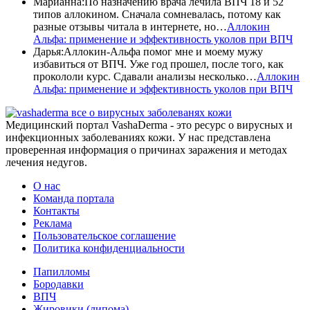
Марианна
:
По назначению врача лечила ВПЧ 18 и 52
типов аллокином. Сначала сомневалась, потому как
разные отзывы читала в интернете, но…
Аллокин
Альфа: применение и эффективность уколов при ВПЧ
Дарья
:
Аллокин-Альфа помог мне и моему мужу
избавиться от ВПЧ. Уже год прошел, после того, как
прокололи курс. Сдавали анализы несколько…
Аллокин
Альфа: применение и эффективность уколов при ВПЧ
все о вирусных заболеванях кожи
Медицинский портал VashaDerma - это ресурс о вирусных и
инфекционных заболеваниях кожи. У нас представлена
проверенная информация о причинах заражения и методах
лечения недугов.
О нас
Команда портала
Контакты
Реклама
Пользовательское соглашение
Политика конфиденциальности
Папилломы
Бородавки
ВПЧ
Жировики (липома)