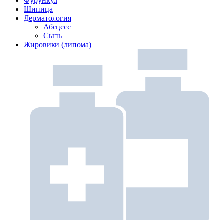
Фурункул
Шипица
Дерматология
Абсцесс
Сыпь
Жировики (липома)