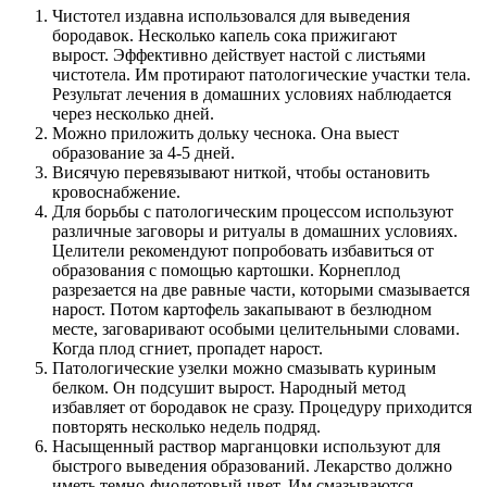
Чистотел издавна использовался для выведения
бородавок. Несколько капель сока прижигают
вырост. Эффективно действует настой с листьями
чистотела. Им протирают патологические участки тела.
Результат лечения в домашних условиях наблюдается
через несколько дней.
Можно приложить дольку чеснока. Она выест
образование за 4-5 дней.
Висячую перевязывают ниткой, чтобы остановить
кровоснабжение.
Для борьбы с патологическим процессом используют
различные заговоры и ритуалы в домашних условиях.
Целители рекомендуют попробовать избавиться от
образования с помощью картошки. Корнеплод
разрезается на две равные части, которыми смазывается
нарост. Потом картофель закапывают в безлюдном
месте, заговаривают особыми целительными словами.
Когда плод сгниет, пропадет нарост.
Патологические узелки можно смазывать куриным
белком. Он подсушит вырост. Народный метод
избавляет от бородавок не сразу. Процедуру приходится
повторять несколько недель подряд.
Насыщенный раствор марганцовки используют для
быстрого выведения образований. Лекарство должно
иметь темно-фиолетовый цвет. Им смазываются