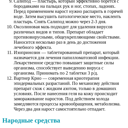
Салипод — пластырь, который эффективно борется с
бородавками на пальцах рук и ног, стопах, ладонях.
Перед применением нарост нужно распарить в горячей
воде. Затем высушить патологическое место, наклеить
пластырь. Снять Салипод можно через 2-3 дня.
Оксолиновая мазь подходит для удаления вирусов
различных видов и типов. Препарат обладает
противовирусными, общеукрепляющими свойствами.
Наносится несколько раз в день до достижения
лечебного эффекта.
Изопринозин — таблетированный препарат, который
назначается для лечения папилломатозной инфекции.
Лекарственное средство повышает защитные силы
организма, способствует выведению вируса с
организма. Принимать по 2 таблетки 3 р/д.
Вартнер Крио — современная криотерапия
эпидермальных разрастаний. По механизму действия
препарат схож с жидким азотом, только в домашних
условиях. После нанесения геля на кожу происходит
замораживание наростов. Под действием холода
замедляются процессы кровообращения, метаболизма.
Через два дня нарост самостоятельно отпадает.
Народные средства