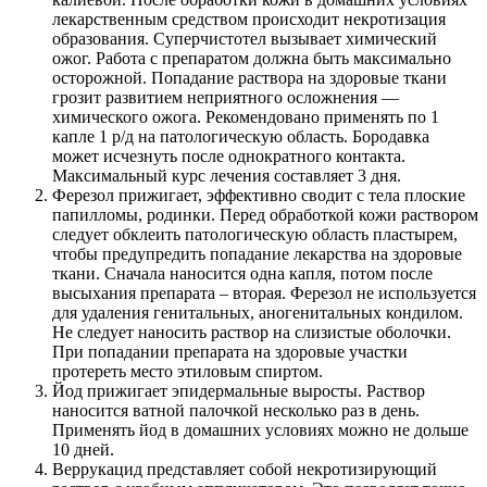
лекарственным средством происходит некротизация
образования. Суперчистотел вызывает химический
ожог. Работа с препаратом должна быть максимально
осторожной. Попадание раствора на здоровые ткани
грозит развитием неприятного осложнения —
химического ожога. Рекомендовано применять по 1
капле 1 р/д на патологическую область. Бородавка
может исчезнуть после однократного контакта.
Максимальный курс лечения составляет 3 дня.
Ферезол прижигает, эффективно сводит с тела плоские
папилломы, родинки. Перед обработкой кожи раствором
следует обклеить патологическую область пластырем,
чтобы предупредить попадание лекарства на здоровые
ткани. Сначала наносится одна капля, потом после
высыхания препарата – вторая. Ферезол не используется
для удаления генитальных, аногенитальных кондилом.
Не следует наносить раствор на слизистые оболочки.
При попадании препарата на здоровые участки
протереть место этиловым спиртом.
Йод прижигает эпидермальные выросты. Раствор
наносится ватной палочкой несколько раз в день.
Применять йод в домашних условиях можно не дольше
10 дней.
Веррукацид представляет собой некротизирующий