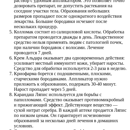
раствор с удобным аппликатором. Это позволяет точно
дозировать препарат, не допустить растекания на
соседние участки тела. Образования небольших
размеров пропадают после однократного воздействия
лекарства. Большие бородавки исчезают после
нескольких процедур.
Колломак состоит из салициловой кислоты. Обработка
препаратом проводится дважды в день. Лекарственное
средство нельзя применять людям с патологией почек,
при наличии бородавок с волосами. Лечение
проводится 7 дней.
Крем Альдара оказывает два одновременных действия:
усиливает местный иммунитет кожи, убирает наросты.
Средство для обработки используется 2-3 раза в неделю.
Криофарма борется с подошвенными, плоскими,
старческими бородавками. Аппликатор нужно
приложить к образованию, подержать 30-40 минут.
Нарост пропадает через 5 дней.
Карандаш Ляпис используется для борьбы с
папилломами. Средство оказывает противомикробный
и прижигающий эффект. Действующее вещество —
сухой нитрат серебра. В каждой аптеке продается Ляпис
по низким ценам. Он гарантирует исчезновение
образований за несколько дней лечения в домашних
условиях.