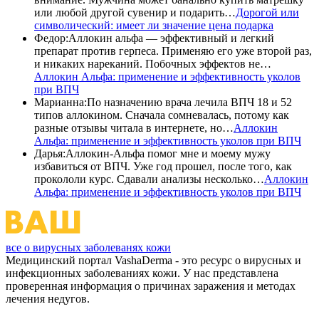
или любой другой сувенир и подарить…
Дорогой или
символический: имеет ли значение цена подарка
Федор
:
Аллокин альфа — эффективный и легкий
препарат против герпеса. Применяю его уже второй раз,
и никаких нареканий. Побочных эффектов не…
Аллокин Альфа: применение и эффективность уколов
при ВПЧ
Марианна
:
По назначению врача лечила ВПЧ 18 и 52
типов аллокином. Сначала сомневалась, потому как
разные отзывы читала в интернете, но…
Аллокин
Альфа: применение и эффективность уколов при ВПЧ
Дарья
:
Аллокин-Альфа помог мне и моему мужу
избавиться от ВПЧ. Уже год прошел, после того, как
прокололи курс. Сдавали анализы несколько…
Аллокин
Альфа: применение и эффективность уколов при ВПЧ
все о вирусных заболеванях кожи
Медицинский портал VashaDerma - это ресурс о вирусных и
инфекционных заболеваниях кожи. У нас представлена
проверенная информация о причинах заражения и методах
лечения недугов.