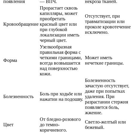
появления
— ВПЧ.
некроза тканей.
Прорастает сквозь
капилляры, может
Отсутствует, при
приобретать
травматизации или
Кровообращение
красный цвет или
проколе кровотечение
при глубокой
исключено.
локализации иметь
черный цвет.
Узелкообразная
правильная форма с
четкими границами,
Может иметь
Форма
всегда возвышается
нечеткие границы.
над поверхностью
кожи.
Болезненность
зачастую отсутствует,
даже при попытках
Боль при ходьбе или
Болезненность
удаления. При
нажатии на подошву.
разрастании стержня
появляется боль,
жжение.
От бледно-розового
Светло-желтый или
Цвет
до темно-
бежевый.
коричневого.