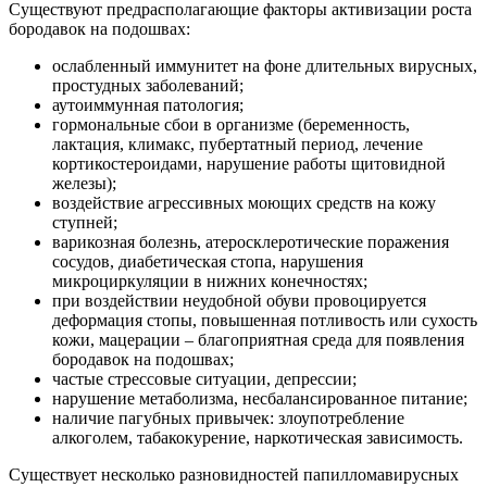
Существуют предрасполагающие факторы активизации роста
бородавок на подошвах:
ослабленный иммунитет на фоне длительных вирусных,
простудных заболеваний;
аутоиммунная патология;
гормональные сбои в организме (беременность,
лактация, климакс, пубертатный период, лечение
кортикостероидами, нарушение работы щитовидной
железы);
воздействие агрессивных моющих средств на кожу
ступней;
варикозная болезнь, атеросклеротические поражения
сосудов, диабетическая стопа, нарушения
микроциркуляции в нижних конечностях;
при воздействии неудобной обуви провоцируется
деформация стопы, повышенная потливость или сухость
кожи, мацерации – благоприятная среда для появления
бородавок на подошвах;
частые стрессовые ситуации, депрессии;
нарушение метаболизма, несбалансированное питание;
наличие пагубных привычек: злоупотребление
алкоголем, табакокурение, наркотическая зависимость.
Существует несколько разновидностей папилломавирусных