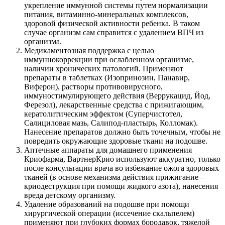
укрепление иммунной системы путем нормализации
питания, витаминно-минеральных комплексов,
здоровой физической активности ребенка. В таком
случае организм сам справится с удалением ВПЧ из
организма.
Медикаментозная поддержка с целью
иммуннокоррекции при ослабленном организме,
наличии хронических патологий. Применяют
препараты в таблетках (Изопринозин, Панавир,
Виферон), растворы противовирусного,
иммуностимулирующего действия (Веррукацид, Йод,
Ферезол), лекарственные средства с прижигающим,
кератолитическим эффектом (Суперчистотел,
Салициловая мазь, Салипод-пластырь, Колломак).
Нанесение препаратов должно быть точечным, чтобы не
повредить окружающие здоровые ткани на подошве.
Аптечные аппараты для домашнего применения
Криофарма, ВартнерКрио используют аккуратно, только
после консультации врача во избежание ожога здоровых
тканей (в основе механизма действия прижигание –
криодеструкция при помощи жидкого азота), нанесения
вреда детскому организму.
Удаление образований на подошве при помощи
хирургической операции (иссечение скальпелем)
применяют при глубоких формах бородавок, тяжелой