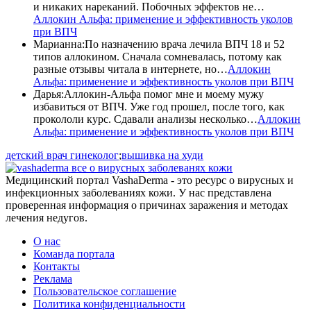
и никаких нареканий. Побочных эффектов не…
Аллокин Альфа: применение и эффективность уколов
при ВПЧ
Марианна
:
По назначению врача лечила ВПЧ 18 и 52
типов аллокином. Сначала сомневалась, потому как
разные отзывы читала в интернете, но…
Аллокин
Альфа: применение и эффективность уколов при ВПЧ
Дарья
:
Аллокин-Альфа помог мне и моему мужу
избавиться от ВПЧ. Уже год прошел, после того, как
прокололи курс. Сдавали анализы несколько…
Аллокин
Альфа: применение и эффективность уколов при ВПЧ
детский врач гинеколог
;
вышивка на худи
все о вирусных заболеванях кожи
Медицинский портал VashaDerma - это ресурс о вирусных и
инфекционных заболеваниях кожи. У нас представлена
проверенная информация о причинах заражения и методах
лечения недугов.
О нас
Команда портала
Контакты
Реклама
Пользовательское соглашение
Политика конфиденциальности