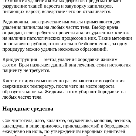
Технология удаления кожных дефектов предусматривает
разрушение тканей нароста и закупорку капилляров,
питающих нарост, вследствие чего он отваливается.
Радиоволны, электрические импульсы применяются для
удаления папиллом на любых частях тела. Выбор врача
оправдан, если требуется провести анализ удаленных клеток
на наличие патологических процессов в них. Такие методики
не оставляют рубцов, относительно безболезненны, за одну
процедуру можно удалить несколько образований.
Криодеструкция — метод удаления бородавки жидким
азотом. Врач назначает данный вид лечения, если гистология
пациенту не требуется.
Клетки с вирусом мгновенно разрушаются от воздействия
сверхнизких температур, после чего на месте нароста
образуется корочка. Жидким азотом убирают бородавки на
любых частях тела.
Народные средства
Сок чистотела, алоэ, каланхоэ, одуванчика, молочая, чеснока,
календулы в виде примочек, прикладываемый к бородавкам
ежедневно на ночь, по утверждениям народных целителей