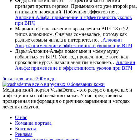
Федор
:
Аллокин альфа — эффективный и легкий
препарат против герпеса. Применяю его уже второй раз,
и никаких нареканий. Побочных эффектов не…
Аллокин Альфа: применение и эффективность уколов
при ВПЧ
Марианна
:
По назначению врача лечила ВПЧ 18 и 52
типов аллокином. Сначала сомневалась, потому как
разные отзывы читала в интернете, но…
Аллокин
Альфа: применение и эффективность уколов при ВПЧ
Дарья
:
Аллокин-Альфа помог мне и моему мужу
избавиться от ВПЧ. Уже год прошел, после того, как
прокололи курс. Сдавали анализы несколько…
Аллокин
Альфа: применение и эффективность уколов при ВПЧ
бокал для вина 200мл дп
все о вирусных заболеванях кожи
Медицинский портал VashaDerma - это ресурс о вирусных и
инфекционных заболеваниях кожи. У нас представлена
проверенная информация о причинах заражения и методах
лечения недугов.
О нас
Команда портала
Контакты
Реклама
Пользовательское соглашение