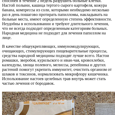
способен в течение 2 недель разрушить больные клетки.
Настой полыни, кашица тертого сырого картофеля, кожура
банана, компрессы из соли, которыми необходимо несколько
раз в день пошагово протирать папилломы, накладывать на
больные места, имеют определенную степень эффективности.
Неудобны в использовании и требуют длительного лечения,
что не всегда подходит определенным категориям больных.
Народная медицина не подходит для лечения папиллом на
лице.
В качестве общеукрепляющих, иммуномодулирующих,
очищающих, стимулирующих пищеварительные процессы,
средства народной медицины подходят лучше всего. Настои
ромашки, зверобоя, курильского и иван-чая, кровохлебки,
календулы, хвоща полевого, мелиссы, репейника и других
растений помогут укрепить иммунитет, очистить организм от
шлаков и токсинов, нормализовать микрофлору кишечника.
Использование настоев целебных трав внутрь может стать
частью лечения от бородавок.