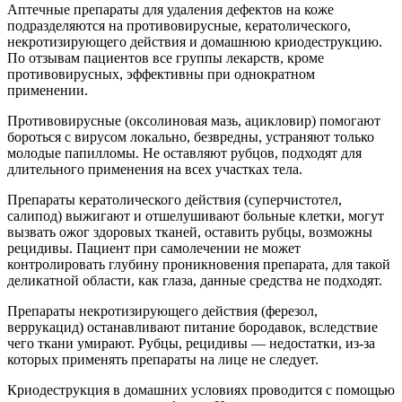
Аптечные препараты для удаления дефектов на коже
подразделяются на противовирусные, кератолического,
некротизирующего действия и домашнюю криодеструкцию.
По отзывам пациентов все группы лекарств, кроме
противовирусных, эффективны при однократном
применении.
Противовирусные (оксолиновая мазь, ацикловир) помогают
бороться с вирусом локально, безвредны, устраняют только
молодые папилломы. Не оставляют рубцов, подходят для
длительного применения на всех участках тела.
Препараты кератолического действия (суперчистотел,
салипод) выжигают и отшелушивают больные клетки, могут
вызвать ожог здоровых тканей, оставить рубцы, возможны
рецидивы. Пациент при самолечении не может
контролировать глубину проникновения препарата, для такой
деликатной области, как глаза, данные средства не подходят.
Препараты некротизирующего действия (ферезол,
веррукацид) останавливают питание бородавок, вследствие
чего ткани умирают. Рубцы, рецидивы — недостатки, из-за
которых применять препараты на лице не следует.
Криодеструкция в домашних условиях проводится с помощью