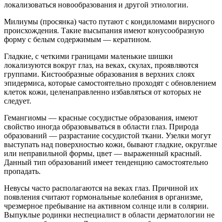
локализоваться новообразования и другой этиологии.
Милиумы (просянка) часто путают с кондиломами вирусного
происхождения. Такие высыпания имеют конусообразную
форму с белым содержимым — кератином.
Гладкие, с четкими границами маленькие шишки
локализуются вокруг глаз, на веках, скулах, проявляются
группами. Кистообразные образования в верхних слоях
эпидермиса, которые самостоятельно проходят с обновлением
клеток кожи, целенаправленно избавляться от которых не
следует.
Гемангиомы — красные сосудистые образования, имеют
свойство иногда образовываться в области глаз. Природа
образований — разрастание сосудистой ткани. Узелки могут
выступать над поверхностью кожи, бывают гладкие, округлые
или неправильной формы, цвет — выраженный красный.
Данный тип образований имеет тенденцию самостоятельно
пропадать.
Невусы часто располагаются на веках глаз. Причиной их
появления считают гормональные колебания в организме,
чрезмерное пребывание на активном солнце или в солярии.
Выпуклые родинки неспециалист в области дерматологии не