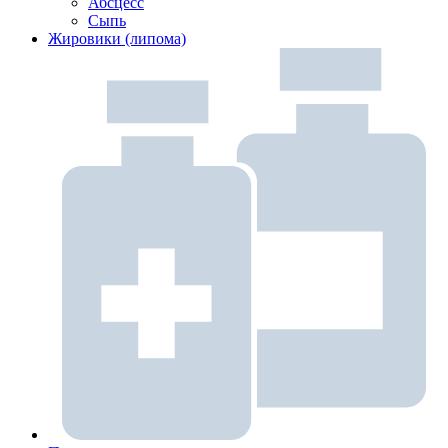
Абсцесс
Сыпь
Жировики (липома)