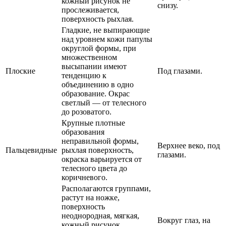
кожный рисунок не
снизу.
прослеживается,
поверхность рыхлая.
Гладкие, не выпирающие
над уровнем кожи папулы
округлой формы, при
множественном
высыпании имеют
Плоские
Под глазами.
тенденцию к
объединению в одно
образование. Окрас
светлый — от телесного
до розоватого.
Крупные плотные
образования
неправильной формы,
Верхнее веко, под
Пальцевидные
рыхлая поверхность,
глазами.
окраска варьируется от
телесного цвета до
коричневого.
Располагаются группами,
растут на ножке,
поверхность
неоднородная, мягкая,
Вокруг глаз, на
кожный рисунок