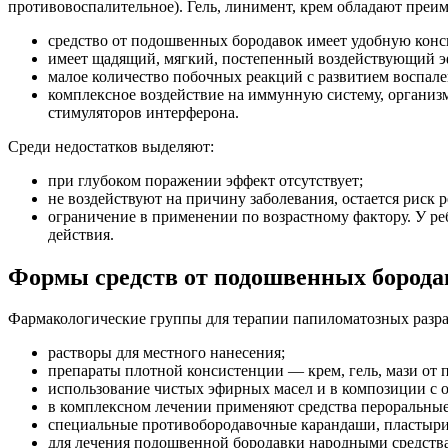
противовоспалительное). Гель, линимент, крем обладают пре
средство от подошвенных бородавок имеет удобную конси
имеет щадящий, мягкий, постепенный воздействующий эф
малое количество побочных реакций с развитием воспал
комплексное воздействие на иммунную систему, органи
стимуляторов интерферона.
Среди недостатков выделяют:
при глубоком поражении эффект отсутствует;
не воздействуют на причину заболевания, остается риск 
ограничение в применении по возрастному фактору. У ре
действия.
Формы средств от подошвенных борода
Фармакологические группы для терапии папиломатозных разрас
растворы для местного нанесения;
препараты плотной консистенции — крем, гель, мази от
использование чистых эфирных масел и в композиции с
в комплексном лечении применяют средства пероральные 
специальные противобородавочные карандаши, пластыри 
для лечения подошвенной бородавки народными средства