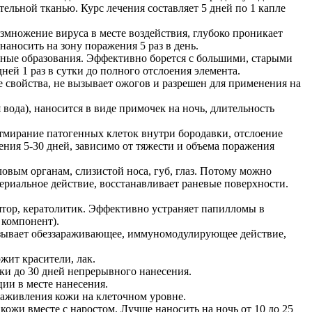
тельной тканью. Курс лечения составляет 5 дней по 1 капле
змножение вируса в месте воздействия, глубоко проникает
наносить на зону поражения 5 раз в день.
ные образования. Эффективно борется с большими, старыми
ней 1 раз в сутки до полного отслоения элемента.
е свойства, не вызывает ожогов и разрешен для применения на
вода), наносится в виде примочек на ночь, длительность
мирание патогенных клеток внутри бородавки, отслоение
ения 5-30 дней, зависимо от тяжести и объема поражения
ловым органам, слизистой носа, губ, глаз. Потому можно
ериальное действие, восстанавливает раневые поверхности.
ор, кератолитик. Эффективно устраняет папилломы в
 компонент).
казывает обеззараживающее, иммуномодулирующее действие,
жит красители, лак.
тки до 30 дней непрерывного нанесения.
ии в месте нанесения.
 заживления кожи на клеточном уровне.
кожи вместе с наростом. Лучше наносить на ночь от 10 до 25