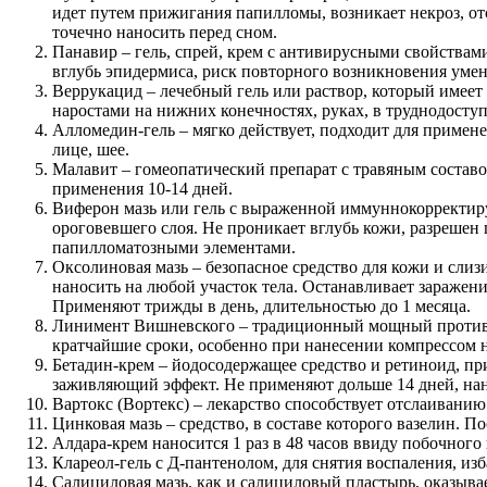
идет путем прижигания папилломы, возникает некроз, отс
точечно наносить перед сном.
Панавир – гель, спрей, крем с антивирусными свойствам
вглубь эпидермиса, риск повторного возникновения уменьш
Веррукацид – лечебный гель или раствор, который имее
наростами на нижних конечностях, руках, в труднодоступ
Алломедин-гель – мягко действует, подходит для примен
лице, шее.
Малавит – гомеопатический препарат с травяным составом
применения 10-14 дней.
Виферон мазь или гель с выраженной иммуннокорректир
ороговевшего слоя. Не проникает вглубь кожи, разрешен 
папилломатозными элементами.
Оксолиновая мазь – безопасное средство для кожи и слиз
наносить на любой участок тела. Останавливает заражен
Применяют трижды в день, длительностью до 1 месяца.
Линимент Вишневского – традиционный мощный противо
кратчайшие сроки, особенно при нанесении компрессом на
Бетадин-крем – йодосодержащее средство и ретиноид, п
заживляющий эффект. Не применяют дольше 14 дней, нанос
Вартокс (Вортекс) – лекарство способствует отслаиванию
Цинковая мазь – средство, в составе которого вазелин. 
Алдара-крем наносится 1 раз в 48 часов ввиду побочног
Клареол-гель с Д-пантенолом, для снятия воспаления, из
Салициловая мазь, как и салициловый пластырь, оказывае