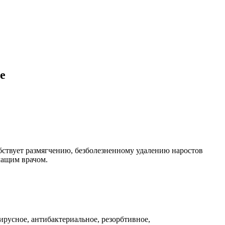
е
обствует размягчению, безболезненному удалению наростов
чащим врачом.
русное, антибактериальное, резорбтивное,