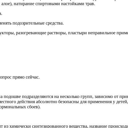
 алое), натирание спиртовыми настойками трав.
а.
менять подозрительные средства.
укторы, разогревающие растворы, пластыри неправильное приме
опрос прямо сейчас.
 подошве подразделяются на несколько групп, зависимо от при
стного действия абсолютно безопасны для применения у детей,
ормональных сбоев).
 из химически синтезированного вещества, название происходит