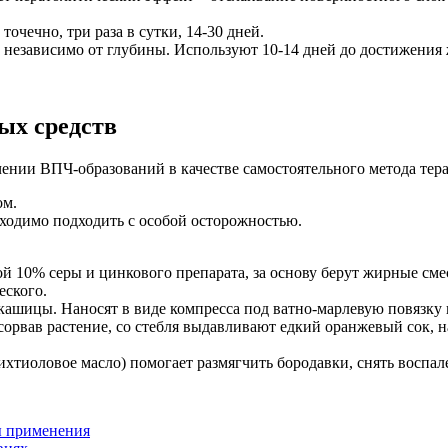
очечно, три раза в сутки, 14-30 дней.
 независимо от глубины. Используют 10-14 дней до достижения 
ых средств
ении ВПЧ-образований в качестве самостоятельного метода тер
ом.
ходимо подходить с особой осторожностью.
й 10% серы и цинкового препарата, за основу берут жирные сме
еского.
ашицы. Наносят в виде компресса под ватно-марлевую повязку на
сорвав растение, со стебля выдавливают едкий оранжевый сок, на
ихтиоловое масло) помогает размягчить бородавки, снять воспал
ы применения