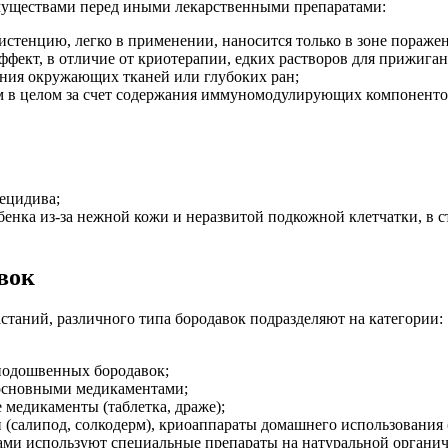
имуществами перед иными лекарственными препаратами:
стенцию, легко в применении, наносится только в зоне поражен
фект, в отличие от криотерапии, едких растворов для прижига
ения окружающих тканей или глубоких ран;
зм в целом за счет содержания иммуномодулирующих компонент
рецидива;
бенка из-за нежной кожи и неразвитой подкожной клетчатки, в с
вок
таний, различного типа бородавок подразделяют на категории:
 подошвенных бородавок;
 основными медикаментами;
медикаменты (таблетка, драже);
(салипод, солкодерм), криоаппараты домашнего использования (
ми используют специальные препараты на натуральной органиче