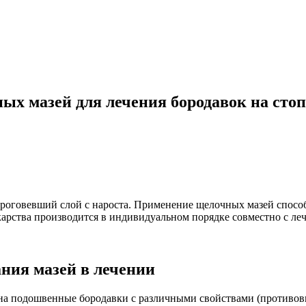
х мазей для лечения бородавок на стоп
ь ороговевший слой с нароста. Применение щелочных мазей спос
карства производится в индивидуальном порядке совместно с ле
ния мазей в лечении
на подошвенные бородавки с различными свойствами (противови