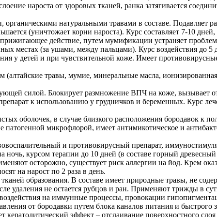
лоение нароста от здоровых тканей, ранка затягивается соедини
и, органическими натуральными травами в составе. Подавляет ра
ается (уничтожает корни нароста). Курс составляет 7-10 дней, 
т прижигающее действие, путем мумификации устраняет проблем
ных местах (за ушами, между пальцами). Курс воздействия до 5 д
ения у детей и при чувствительной коже. Имеет противовирусны
 (алтайские травы, мумие, минеральные масла, ионизированная 
ующей силой. Блокирует размножение ВПЧ на коже, вызывает от
препарат к использованию у грудничков и беременных. Курс леч
истых оболочек, в случае близкого расположения бородавок к по
ие патогенной микрофлорой, имеет антимикотическое и антибакт
воспалительный и противовирусный препарат, иммуностимулят
 ночь, курсом терапии до 10 дней (в составе горный древесный
рименяют осторожно, существует риск аллергии на йод. Крем о
ят на нарост по 2 раза в день.
 тканей образования. В составе имеет природные травы, не содер
После удаления не остается рубцов и ран. Применяют трижды в су
о воздействия на иммунные процессы, провокации гипопигментац
бавления от бородавки путем блока каналов питания и быстрого
т кератолитический эффект – отслаивание поверхностного слоя 