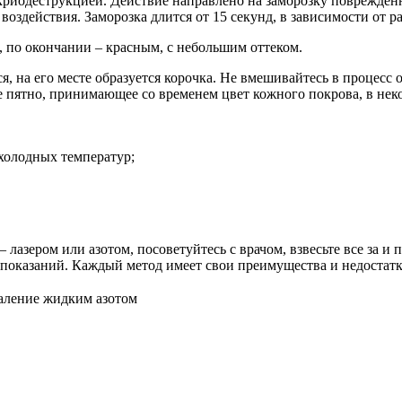
криодеструкцией. Действие направлено на заморозку поврежденн
воздействия. Заморозка длится от 15 секунд, в зависимости от р
, по окончании – красным, с небольшим оттеком.
я, на его месте образуется корочка. Не вмешивайтесь в процесс
ое пятно, принимающее со временем цвет кожного покрова, в нек
холодных температур;
азером или азотом, посоветуйтесь с врачом, взвесьте все за и
опоказаний. Каждый метод имеет свои преимущества и недостатк
аление жидким азотом