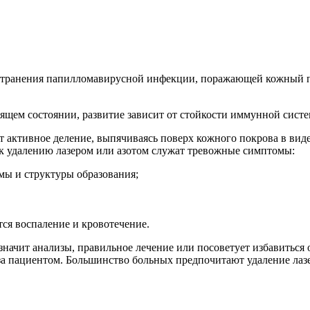
странения папилломавирусной инфекции, поражающей кожный пок
пящем состоянии, развитие зависит от стойкости иммунной сист
активное деление, выпячиваясь поверх кожного покрова в виде
 к удалению лазером или азотом служат тревожные симптомы:
мы и структуры образования;
ся воспаление и кровотечение.
начит анализы, правильное лечение или посоветует избавиться 
за пациентом. Большинство больных предпочитают удаление лаз