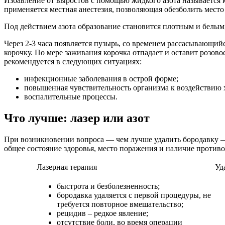
Избавление от выростов с помощью жидкого азота называется 
применяется местная анестезия, позволяющая обезболить место 
Под действием азота образование становится плотным и белым
Через 2-3 часа появляется пузырь, со временем рассасывающийс
корочку. По мере заживания корочка отпадает и оставит розов
рекомендуется в следующих ситуациях:
инфекционные заболевания в острой форме;
повышенная чувствительность организма к воздействию 
воспалительные процессы.
Что лучше: лазер или азот
При возникновении вопроса — чем лучше удалить бородавку — л
общее состояние здоровья, место поражения и наличие против
Лазерная терапия
Уд
быстрота и безболезненность;
бородавка удаляется с первой процедуры, не
требуется повторное вмешательство;
рецидив – редкое явление;
отсутствие боли, во время операции