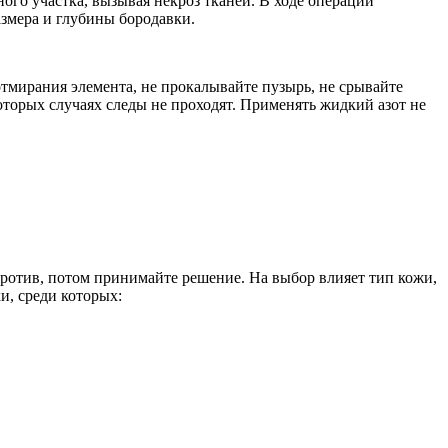
ого участка, вызывая некроз тканей. В ходе операции
азмера и глубины бородавки.
 отмирания элемента, не прокалывайте пузырь, не срывайте
оторых случаях следы не проходят. Применять жидкий азот не
 против, потом принимайте решение. На выбор влияет тип кожи,
и, среди которых: