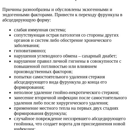
Причины разнообразны и обусловлены экзогенными и
эндогенными факторами. Привести к переходу фурункула в
абсцедирующую форму:
слабая иммунная система;
сопутствующая острая патология со стороны других
органов и систем либо обострение хронического
заболевания;
гиповитаминоз;
нарушения углеводного обмена – сахарный диабет;
нарушение правил личной гигиены в совокупности с
повышенной потливостью или влиянием
производственных факторов;
попытки самостоятельного удаления стержня
абсцедирующего вида фурункула до конца его
формирования;
неполное удаление гнойно-некротического стержня;
занесение вторичной инфекции после самостоятельного
удаления либо после хирургического удаления;
применение местного тепла на первых двух стадиях
формирования фурункула;
случайное повреждение несозревшего абсцедирующего
гнойника, что создает ворота для присоединения новой
инфекции;