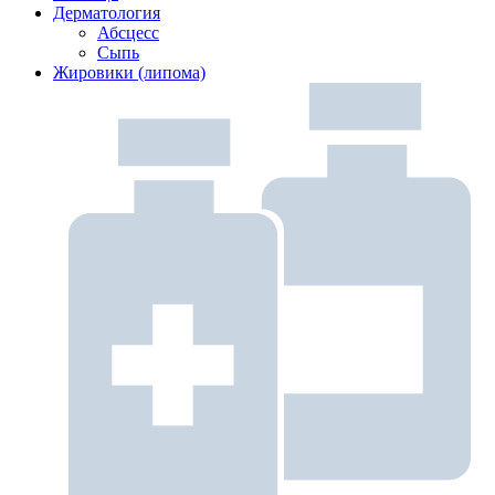
Дерматология
Абсцесс
Сыпь
Жировики (липома)