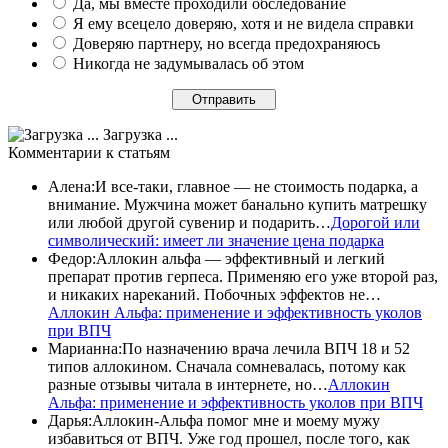
Да, мы вместе проходили обследование
Я ему всецело доверяю, хотя и не видела справки
Доверяю партнеру, но всегда предохраняюсь
Никогда не задумывалась об этом
Загрузка ...
Комментарии
к статьям
Алена
:
И все-таки, главное — не стоимость подарка, а
внимание. Мужчина может банально купить матрешку
или любой другой сувенир и подарить…
Дорогой или
символический: имеет ли значение цена подарка
Федор
:
Аллокин альфа — эффективный и легкий
препарат против герпеса. Применяю его уже второй раз,
и никаких нареканий. Побочных эффектов не…
Аллокин Альфа: применение и эффективность уколов
при ВПЧ
Марианна
:
По назначению врача лечила ВПЧ 18 и 52
типов аллокином. Сначала сомневалась, потому как
разные отзывы читала в интернете, но…
Аллокин
Альфа: применение и эффективность уколов при ВПЧ
Дарья
:
Аллокин-Альфа помог мне и моему мужу
избавиться от ВПЧ. Уже год прошел, после того, как