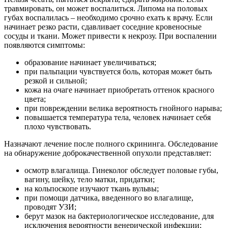
травмировать, он может воспалиться. Липома на половых
губах воспалилась – необходимо срочно ехать к врачу. Если
начинает резко расти, сдавливает соседние кровеносные
сосуды и ткани. Может привести к некрозу. При воспалении
появляются симптомы:
образование начинает увеличиваться;
при пальпации чувствуется боль, которая может быть
резкой и сильной;
кожа на очаге начинает приобретать оттенок красного
цвета;
при повреждении велика вероятность гнойного нарыва;
повышается температура тела, человек начинает себя
плохо чувствовать.
Назначают лечение после полного скрининга. Обследование
на обнаружение доброкачественной опухоли представляет:
осмотр влагалища. Гинеколог обследует половые губы,
вагину, шейку, тело матки, придатки;
на кольпоскопе изучают ткань вульвы;
при помощи датчика, введенного во влагалище,
проводят УЗИ;
берут мазок на бактериологическое исследование, для
исключения вероятности венерической инфекции;