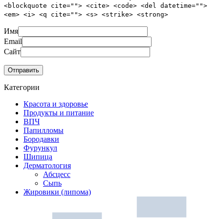
<blockquote cite=""> <cite> <code> <del datetime="">
<em> <i> <q cite=""> <s> <strike> <strong>
Имя
Email
Сайт
Категории
Красота и здоровье
Продукты и питание
ВПЧ
Папилломы
Бородавки
Фурункул
Шипица
Дерматология
Абсцесс
Сыпь
Жировики (липома)