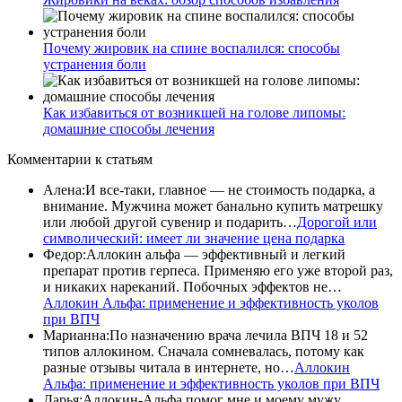
Почему жировик на спине воспалился: способы
устранения боли
Как избавиться от возникшей на голове липомы:
домашние способы лечения
Комментарии
к статьям
Алена
:
И все-таки, главное — не стоимость подарка, а
внимание. Мужчина может банально купить матрешку
или любой другой сувенир и подарить…
Дорогой или
символический: имеет ли значение цена подарка
Федор
:
Аллокин альфа — эффективный и легкий
препарат против герпеса. Применяю его уже второй раз,
и никаких нареканий. Побочных эффектов не…
Аллокин Альфа: применение и эффективность уколов
при ВПЧ
Марианна
:
По назначению врача лечила ВПЧ 18 и 52
типов аллокином. Сначала сомневалась, потому как
разные отзывы читала в интернете, но…
Аллокин
Альфа: применение и эффективность уколов при ВПЧ
Дарья
:
Аллокин-Альфа помог мне и моему мужу