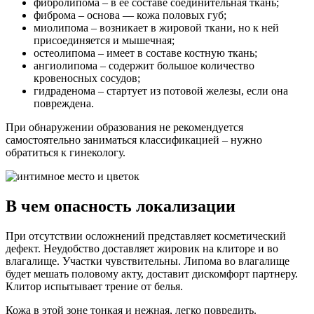
фибролипома – в ее составе соединительная ткань;
фиброма – основа — кожа половых губ;
миолипома – возникает в жировой ткани, но к ней
присоединяется и мышечная;
остеолипома – имеет в составе костную ткань;
ангиолипома – содержит большое количество
кровеносных сосудов;
гидраденома – стартует из потовой железы, если она
повреждена.
При обнаружении образования не рекомендуется
самостоятельно заниматься классификацией – нужно
обратиться к гинекологу.
В чем опасность локализации
При отсутствии осложнений представляет косметический
дефект. Неудобство доставляет жировик на клиторе и во
влагалище. Участки чувствительны. Липома во влагалище
будет мешать половому акту, доставит дискомфорт партнеру.
Клитор испытывает трение от белья.
Кожа в этой зоне тонкая и нежная, легко повредить.