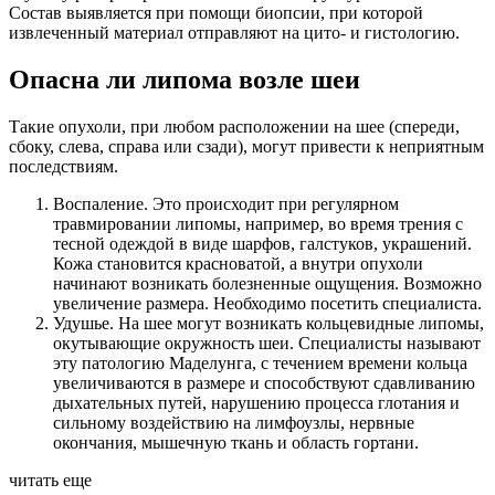
Состав выявляется при помощи биопсии, при которой
извлеченный материал отправляют на цито- и гистологию.
Опасна ли липома возле шеи
Такие опухоли, при любом расположении на шее (спереди,
сбоку, слева, справа или сзади), могут привести к неприятным
последствиям.
Воспаление. Это происходит при регулярном
травмировании липомы, например, во время трения с
тесной одеждой в виде шарфов, галстуков, украшений.
Кожа становится красноватой, а внутри опухоли
начинают возникать болезненные ощущения. Возможно
увеличение размера. Необходимо посетить специалиста.
Удушье. На шее могут возникать кольцевидные липомы,
окутывающие окружность шеи. Специалисты называют
эту патологию Маделунга, с течением времени кольца
увеличиваются в размере и способствуют сдавливанию
дыхательных путей, нарушению процесса глотания и
сильному воздействию на лимфоузлы, нервные
окончания, мышечную ткань и область гортани.
читать еще