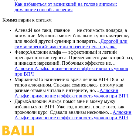
Как избавиться от возникшей на голове липомы:
домашние способы лечения
Комментарии
к статьям
Алена
:
И все-таки, главное — не стоимость подарка, а
внимание. Мужчина может банально купить матрешку
или любой другой сувенир и подарить…
Дорогой или
символический: имеет ли значение цена подарка
Федор
:
Аллокин альфа — эффективный и легкий
препарат против герпеса. Применяю его уже второй раз,
и никаких нареканий. Побочных эффектов не…
Аллокин Альфа: применение и эффективность уколов
при ВПЧ
Марианна
:
По назначению врача лечила ВПЧ 18 и 52
типов аллокином. Сначала сомневалась, потому как
разные отзывы читала в интернете, но…
Аллокин
Альфа: применение и эффективность уколов при ВПЧ
Дарья
:
Аллокин-Альфа помог мне и моему мужу
избавиться от ВПЧ. Уже год прошел, после того, как
прокололи курс. Сдавали анализы несколько…
Аллокин
Альфа: применение и эффективность уколов при ВПЧ