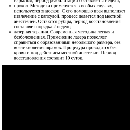
наркозом, период реабилитации составляет 2 недели;
прокол. Методика применяется в особых случаях,
используется эндоскоп. С его помощью врач выполняет
извлечение с капсулой, процесс делается под местной
анестезией. Остаются рубцы, период восстановления
составляет порядка 2 недель;
лазерная терапия. Современная методика легкая и
безболезненная. Применение лазера позволяет
справиться с образованиями небольшого размера, без
возникновения шрамов. Процедура проводится без
крови и под действием местной анестезии. Период
восстановления составит 10 суток.