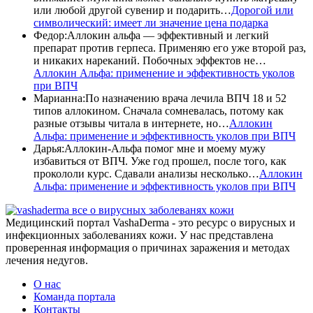
или любой другой сувенир и подарить…
Дорогой или
символический: имеет ли значение цена подарка
Федор
:
Аллокин альфа — эффективный и легкий
препарат против герпеса. Применяю его уже второй раз,
и никаких нареканий. Побочных эффектов не…
Аллокин Альфа: применение и эффективность уколов
при ВПЧ
Марианна
:
По назначению врача лечила ВПЧ 18 и 52
типов аллокином. Сначала сомневалась, потому как
разные отзывы читала в интернете, но…
Аллокин
Альфа: применение и эффективность уколов при ВПЧ
Дарья
:
Аллокин-Альфа помог мне и моему мужу
избавиться от ВПЧ. Уже год прошел, после того, как
прокололи курс. Сдавали анализы несколько…
Аллокин
Альфа: применение и эффективность уколов при ВПЧ
все о вирусных заболеванях кожи
Медицинский портал VashaDerma - это ресурс о вирусных и
инфекционных заболеваниях кожи. У нас представлена
проверенная информация о причинах заражения и методах
лечения недугов.
О нас
Команда портала
Контакты