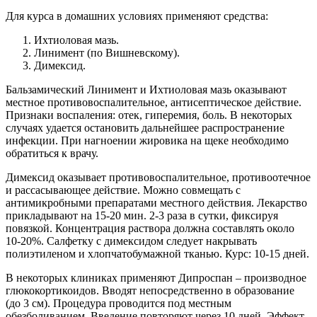
Для курса в домашних условиях применяют средства:
Ихтиоловая мазь.
Линимент (по Вишневскому).
Димексид.
Бальзамический Линимент и Ихтиоловая мазь оказывают
местное противовоспалительное, антисептическое действие.
Признаки воспаления: отек, гиперемия, боль. В некоторых
случаях удается остановить дальнейшее распространение
инфекции. При нагноении жировика на щеке необходимо
обратиться к врачу.
Димексид оказывает противовоспалительное, противоотечное
и рассасывающее действие. Можно совмещать с
антимикробными препаратами местного действия. Лекарство
прикладывают на 15-20 мин. 2-3 раза в сутки, фиксируя
повязкой. Концентрация раствора должна составлять около
10-20%. Салфетку с димексидом следует накрывать
полиэтиленом и хлопчатобумажной тканью. Курс: 10-15 дней.
В некоторых клиниках применяют Дипроспан – производное
глюкокортикоидов. Вводят непосредственно в образование
(до 3 см). Процедура проводится под местным
обезболиванием. Введение повторяют через 10 дней. Эффект