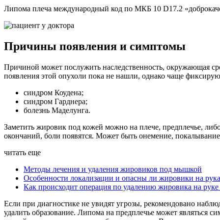
Липома плеча международный код по МКБ 10 D17.2 «доброкаче
Причины появления и симптомы
Причиной может послужить наследственность, окружающая среда
появления этой опухоли пока не нашли, однако чаще фиксирую
синдром Коудена;
синдром Гарднера;
болезнь Маделунга.
Заметить жировик под кожей можно на плече, предплечье, либо
окончаний, боли появятся. Может быть онемение, покалывани
читать еще
Методы лечения и удаления жировиков под мышкой
Особенности локализации и опасны ли жировики на рук
Как происходит операция по удалению жировика на руке
Если при диагностике не увидят угрозы, рекомендовано наблю
удалить образование. Липома на предплечье может являться с