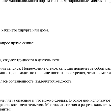
ричине малоподвижного образа жизни. Дозированные занятия сп
 кабинете хирурга или дома.
опрос прямо сейчас.
, создает трудности в деятельности.
или сепсиса. Повреждение стенок капсулы повлечет за собой раз
ние происходит по причине постоянного трения, чесания места
лась болезненность, выделяется жидкость.
зле плеча опасным и что можно сделать. В основном используют
ргическое вмешательство. Местная анестезия и разрез скальпеле
ианты: