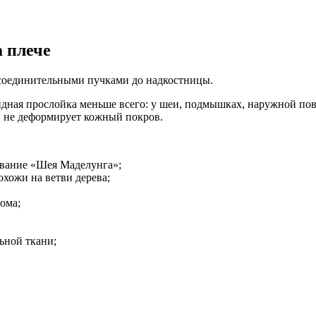
а плече
соединительными пучками до надкостницы.
пидная прослойка меньше всего: у шеи, подмышках, наружной по
а, не деформирует кожный покров.
ование «Шея Маделунга»;
охожи на ветви дерева;
ома;
ьной ткани;