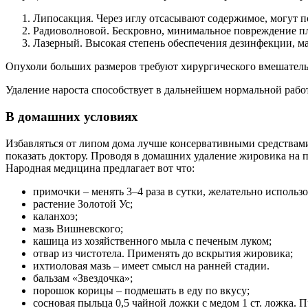
Липосакция. Через иглу отсасывают содержимое, могут 
Радиоволновой. Бескровно, минимальное повреждение пл
Лазерный. Высокая степень обеспечения дезинфекции, м
Опухоли больших размеров требуют хирургического вмешател
Удаление нароста способствует в дальнейшем нормальной рабо
В домашних условиях
Избавляться от липом дома лучше консервативными средствами
показать доктору. Проводя в домашних удаление жировика на 
Народная медицина предлагает вот что:
примочки – менять 3–4 раза в сутки, желательно использ
растение Золотой Ус;
каланхоэ;
мазь Вишневского;
кашица из хозяйственного мыла с печеным луком;
отвар из чистотела. Применять до вскрытия жировика;
ихтиоловая мазь – имеет смысл на ранней стадии.
бальзам «Звездочка»;
порошок корицы – подмешать в еду по вкусу;
сосновая пыльца 0,5 чайной ложки с медом 1 ст. ложка. П