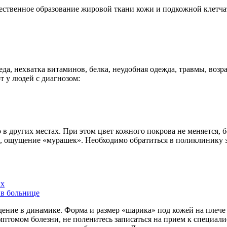
ственное образование жировой ткани кожи и подкожной клетча
, нехватка витаминов, белка, неудобная одежда, травмы, возра
т у людей с диагнозом:
 в других местах. При этом цвет кожного покрова не меняется,
е, ощущение «мурашек». Необходимо обратиться в поликлинику 
ах
 в больнице
дение в динамике. Форма и размер «шарика» под кожей на плеч
имптомом болезни, не поленитесь записаться на прием к специа