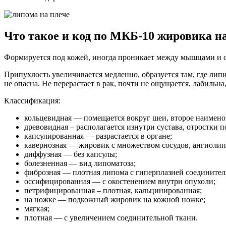
Что такое и код по МКБ-10 жировика н
Формируется под кожей, иногда проникает между мышцами и 
Припухлость увеличивается медленно, образуется там, где ли
не опасна. Не перерастает в рак, почти не ощущается, лабильн
Классификация:
кольцевидная — помещается вокруг шеи, второе наимен
древовидная – располагается изнутри сустава, отростки п
капсулированная — разрастается в органе;
кавернозная — жировик с множеством сосудов, ангиолип
диффузная — без капсулы;
болезненная — вид липоматоза;
фиброзная — плотная липома с гиперплазией соединител
оссифицированная — с окостенением внутри опухоли;
петрифицированная – плотная, кальцинированная;
на ножке — подкожный жировик на кожной ножке;
мягкая;
плотная — с увеличением соединительной ткани.