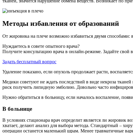
тканей, значится нарушение обмена веществ. Возникает по п
Методы избавления от образований
От жировика на плече возможно избавиться двумя способами: в
Нуждаетесь в совете опытного врача?
Получите консультацию врача в онлайн-режиме. Задайте свой в
Задать бесплатный вопрос
Удаление показано, если опухоль продолжает расти, воспаляется
Медики советуют не ждать последствий в виде некроза тканей 
риск получить липидную эмболию. Довольно часто инфицирова
Нужно обратиться в больницу, если началось воспаление, появи
В больнице
В условиях стационара врач определит является ли жировик во
хватает, делают анализ для выбора метода. Стандартный – хиру
операции останется маленький шрам. Менее травматичные вар