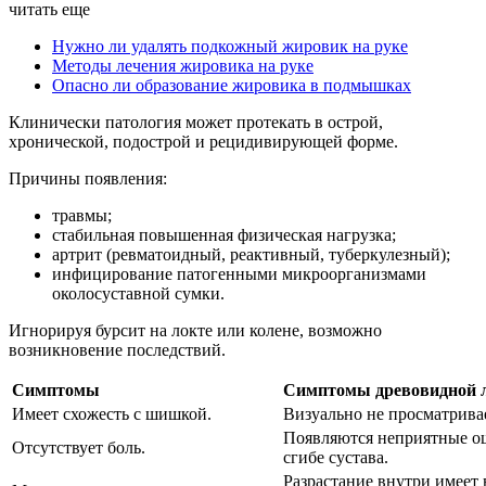
читать еще
Нужно ли удалять подкожный жировик на руке
Методы лечения жировика на руке
Опасно ли образование жировика в подмышках
Клинически патология может протекать в острой,
хронической, подострой и рецидивирующей форме.
Причины появления:
травмы;
стабильная повышенная физическая нагрузка;
артрит (ревматоидный, реактивный, туберкулезный);
инфицирование патогенными микроорганизмами
околосуставной сумки.
Игнорируя бурсит на локте или колене, возможно
возникновение последствий.
Симптомы
Симптомы древовидной
Имеет схожесть с шишкой.
Визуально не просматрива
Появляются неприятные о
Отсутствует боль.
сгибе сустава.
Разрастание внутри имеет