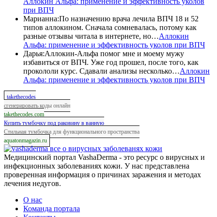
Аллокин Альфа: применение и эффективность уколов
при ВПЧ
Марианна
:
По назначению врача лечила ВПЧ 18 и 52
типов аллокином. Сначала сомневалась, потому как
разные отзывы читала в интернете, но…
Аллокин
Альфа: применение и эффективность уколов при ВПЧ
Дарья
:
Аллокин-Альфа помог мне и моему мужу
избавиться от ВПЧ. Уже год прошел, после того, как
прокололи курс. Сдавали анализы несколько…
Аллокин
Альфа: применение и эффективность уколов при ВПЧ
takethecodes
сгенерировать коды онлайн
takethecodes.com
Купить тумбочку под раковину в ванную
Стильная тумбочка для функционального пространства
aquatonmagazin.ru
все о вирусных заболеванях кожи
Медицинский портал VashaDerma - это ресурс о вирусных и
инфекционных заболеваниях кожи. У нас представлена
проверенная информация о причинах заражения и методах
лечения недугов.
О нас
Команда портала