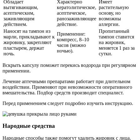
Обладает
Характерно
Имеет
вытягивающим,
кератолитическое,
растительную
асептическим,
асептическое,
основу, но
заживляющим
ранозаживляющее
возможны
действием.
действие.
аллергии.
Наносят на тампон из
Пропитанный
Применение:
марли, прикладывают к
тампон ставится
компресс, 8–10
жировику, закрепляют
на жировик,
часов (можно
пластырем, держат
меняется 1 раз за
ночью).
ночь.
сутки.
Вскрыть капсулу поможет перекись водорода при регулярном
применении.
Лечение аптечными препаратами работает при длительном
воздействии. Применяют при невозможности оперативного
вмешательства. Подбор средств производит специалист.
Перед применением следует подробно изучить инструкцию.
Народные средства
Народные способы также помогут удалить жировик с лица.