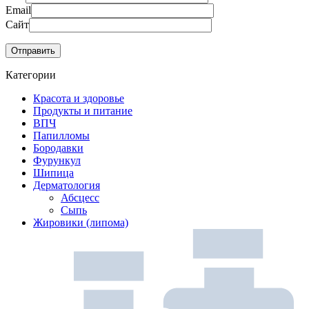
Email
Сайт
Категории
Красота и здоровье
Продукты и питание
ВПЧ
Папилломы
Бородавки
Фурункул
Шипица
Дерматология
Абсцесс
Сыпь
Жировики (липома)