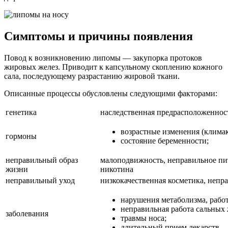
Симптомы и причины появления
Повод к возникновению липомы — закупорка протоков
жировых желез. Приводит к капсульному скоплению кожного
сала, последующему разрастанию жировой ткани.
Описанные процессы обусловлены следующими факторами:
генетика
наследственная предрасположеннос
возрастные изменения (климак
гормоны
состояние беременности;
неправильный образ
малоподвижность, неправильное пит
жизни
никотина
неправильный уход
низкокачественная косметика, непр
нарушения метаболизма, рабо
неправильная работа сальных 
заболевания
травмы носа;
длительный прием лекарств