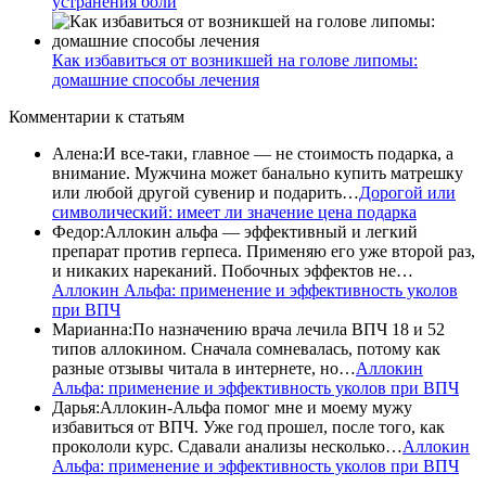
устранения боли
Как избавиться от возникшей на голове липомы:
домашние способы лечения
Комментарии
к статьям
Алена
:
И все-таки, главное — не стоимость подарка, а
внимание. Мужчина может банально купить матрешку
или любой другой сувенир и подарить…
Дорогой или
символический: имеет ли значение цена подарка
Федор
:
Аллокин альфа — эффективный и легкий
препарат против герпеса. Применяю его уже второй раз,
и никаких нареканий. Побочных эффектов не…
Аллокин Альфа: применение и эффективность уколов
при ВПЧ
Марианна
:
По назначению врача лечила ВПЧ 18 и 52
типов аллокином. Сначала сомневалась, потому как
разные отзывы читала в интернете, но…
Аллокин
Альфа: применение и эффективность уколов при ВПЧ
Дарья
:
Аллокин-Альфа помог мне и моему мужу
избавиться от ВПЧ. Уже год прошел, после того, как
прокололи курс. Сдавали анализы несколько…
Аллокин
Альфа: применение и эффективность уколов при ВПЧ