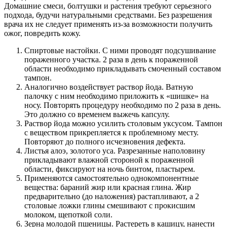
Домашние смеси, болтушки и растения требуют серьезного
подхода, будучи натуральными средствами. Без разрешения
врача их не следует применять из-за возможности получить
ожог, повредить кожу.
Спиртовые настойки. С ними проводят подсушивание
пораженного участка. 2 раза в день к пораженной
области необходимо прикладывать смоченный составом
тампон.
Аналогично воздействует раствор йода. Ватную
палочку с ним необходимо приложить к «шишке» на
носу. Повторять процедуру необходимо по 2 раза в день.
Это должно со временем выжечь капсулу.
Раствор йода можно усилить столовым уксусом. Тампон
с веществом прикрепляется к проблемному месту.
Повторяют до полного исчезновения дефекта.
Листья алоэ, золотого уса. Разрезанные наполовину
прикладывают влажной стороной к пораженной
области, фиксируют на ночь бинтом, пластырем.
Применяются самостоятельно однокомпонентные
вещества: бараний жир или красная глина. Жир
предварительно (до наложения) растапливают, а 2
столовые ложки глины смешивают с прокисшим
молоком, щепоткой соли.
Зерна молодой пшеницы. Растереть в кашицу, нанести