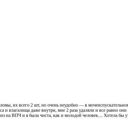
омы, их всего 2 шт, но очень неудобно — в мочеиспускательном
и влагалища даже внутри, мне 2 раза удаляли и все равно они в
лиз на ВПЧ и я была чиста, как и молодой человек… Хотела бы уз