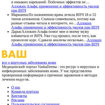
и никаких нареканий. Побочных эффектов не…
Аллокин Альфа: применение и эффективность уколов
при ВПЧ
Марианна
:
По назначению врача лечила ВПЧ 18 и 52
типов аллокином. Сначала сомневалась, потому как
разные отзывы читала в интернете, но…
Аллокин
Альфа: применение и эффективность уколов при ВПЧ
Дарья
:
Аллокин-Альфа помог мне и моему мужу
избавиться от ВПЧ. Уже год прошел, после того, как
прокололи курс. Сдавали анализы несколько…
Аллокин
Альфа: применение и эффективность уколов при ВПЧ
все о вирусных заболеванях кожи
Медицинский портал VashaDerma - это ресурс о вирусных и
инфекционных заболеваниях кожи. У нас представлена
проверенная информация о причинах заражения и методах
лечения недугов.
О нас
Команда портала
Контакты
Реклама
Пользовательское соглашение