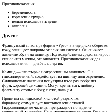
Противопоказания:
беременность;
кормление грудью;
нельзя использовать детям;
аллергия.
Другие
Французский пластырь фирмы «Урго» в виде диска оберегает
кожу, защищает покровы от влияния кислоты. Он снижает
давление обуви на шипицу. Под воздействием средства нарост
становится мягким, отслаивается. Противопоказания для
использования — диабет, аллергия.
Компид — пластырь с неагрессивным влиянием. Он
гипоаллергенный, воздействует на шипицу долговременно.
Силиконовые наклейки популярны из-за разнообразия
форм, хорошей фиксации. Могут крепиться к любому
фрагменту стопы: к боку, пятке, пальцам.
Пропитка салициловой кислотой разрыхляет
бородавку, стимулирует восстановление тканей.
Гидроколлоидные частицы преграждают попадание
загрязнений, микробов. Цена медикамента высокая. Главные