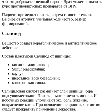
что это доброкачественный нарост. Врач может назначить
курс противовирусных препаратов от ВПЧ.
Пациент применяет пластыри дома самостоятельно.
Выбирают атрибут, учитывая количество, размер
формирований.
Салипод
Вещество создает кератолитическое и антисептическое
действие.
Состав пластырей Салипод от шипицы:
кислота салициловая;
Sulfur praecipitatum;
каучук;
шерстяной воск безводный;
колофонская смола.
Салициловая кислота размягчает слои шипицы, сера
подсушивает ткани. Пластырь может лечить мозоли. Из
побочных реакций упоминают зуд, боль, жжение,
покраснение кожи. При появлении неприятных симптомов
следует прекратить применение лекарства.