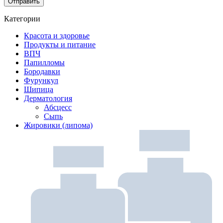
Категории
Красота и здоровье
Продукты и питание
ВПЧ
Папилломы
Бородавки
Фурункул
Шипица
Дерматология
Абсцесс
Сыпь
Жировики (липома)