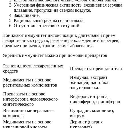
Умеренная физическая активность: ежедневная зарядка,
плавание, прогулки на свежем воздухе.
Закаливание.
Рациональный режим сна и отдыха.
Отсутствие стрессовых ситуаций.
Понижают иммунитет интоксикации, длительный прием
лекарственных средств, резкое переохлаждение и перегрев,
вредные привычки, хронические заболевания.
Укрепить иммунитет можно при помощи препаратов
Разновидность лекарственных
Препараты-представители
средств
Иммунал, экстракт
Медикаменты на основе
эхинацеи, настойка
растительных компонентов
элеутерококка.
Препараты на основе
Виферон, интрон а,
интерферона человеческого
циклоферон, гриппферон.
синтетического
Витаминно-минеральные
Супрадин, компливит,
комплексы
витрум.
Медикаменты на основе
Деринат (натрия
нуклеиновой кислоты
нуклеонат).