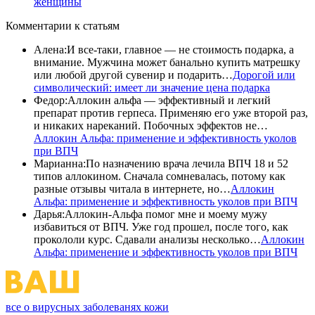
женщины
Комментарии
к статьям
Алена
:
И все-таки, главное — не стоимость подарка, а
внимание. Мужчина может банально купить матрешку
или любой другой сувенир и подарить…
Дорогой или
символический: имеет ли значение цена подарка
Федор
:
Аллокин альфа — эффективный и легкий
препарат против герпеса. Применяю его уже второй раз,
и никаких нареканий. Побочных эффектов не…
Аллокин Альфа: применение и эффективность уколов
при ВПЧ
Марианна
:
По назначению врача лечила ВПЧ 18 и 52
типов аллокином. Сначала сомневалась, потому как
разные отзывы читала в интернете, но…
Аллокин
Альфа: применение и эффективность уколов при ВПЧ
Дарья
:
Аллокин-Альфа помог мне и моему мужу
избавиться от ВПЧ. Уже год прошел, после того, как
прокололи курс. Сдавали анализы несколько…
Аллокин
Альфа: применение и эффективность уколов при ВПЧ
все о вирусных заболеванях кожи