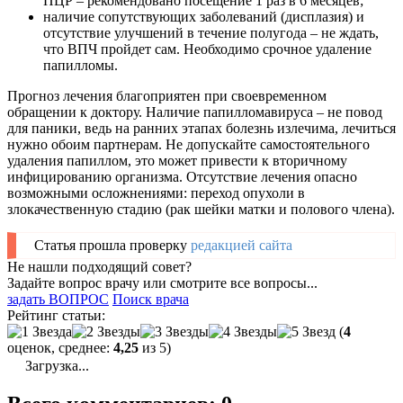
ПЦР – рекомендовано посещение 1 раз в 6 месяцев;
наличие сопутствующих заболеваний (дисплазия) и
отсутствие улучшений в течение полугода – не ждать,
что ВПЧ пройдет сам. Необходимо срочное удаление
папилломы.
Прогноз лечения благоприятен при своевременном
обращении к доктору. Наличие папилломавируса – не повод
для паники, ведь на ранних этапах болезнь излечима, лечиться
нужно обоим партнерам. Не допускайте самостоятельного
удаления папиллом, это может привести к вторичному
инфицированию организма. Отсутствие лечения опасно
возможными осложнениями: переход опухоли в
злокачественную стадию (рак шейки матки и полового члена).
Статья прошла проверку
редакцией сайта
Не нашли подходящий совет?
Задайте вопрос врачу или смотрите все вопросы...
задать ВОПРОС
Поиск врача
Рейтинг статьи:
(
4
оценок, среднее:
4,25
из 5)
Загрузка...