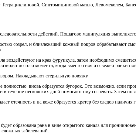
: Тетрациклиновой, Синтомициновой мазью, Левомеколем, Бане
следовательности действий. Пошагово манипуляция выполняется
остью созрел, и близлежащий кожный покров обрабатывают см
.
ла воздействуют на края фурункула, затем необходимо смещать
водят до того момента, когда вместо гноя из свежей ранки пой
вором. Накладывают стерильную повязку.
е полностью, вновь образуется бугорок. Это возможно, если пр
 и в течение нескольких дней помогают ему созревать. Затем п
ает отечность и на коже образуется кратер без следов наличия 
удет образована рана в виде открытого канала для проникнове
 сложных заболеваний.