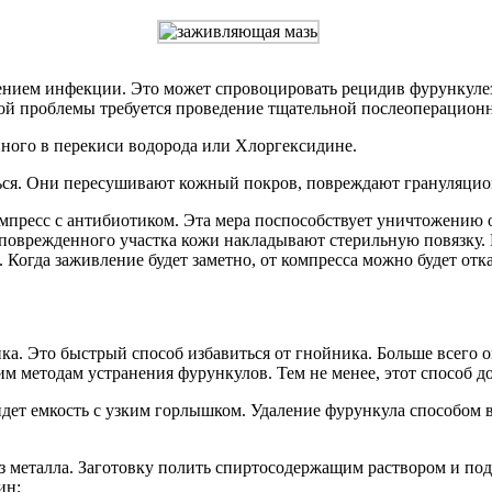
нием инфекции. Это может спровоцировать рецидив фурункулеза
этой проблемы требуется проведение тщательной послеоперацион
ного в перекиси водорода или Хлоргексидине.
ься. Они пересушивают кожный покров, повреждают грануляцион
мпресс с антибиотиком. Эта мера поспособствует уничтожению 
поврежденного участка кожи накладывают стерильную повязку. 
Когда заживление будет заметно, от компресса можно будет отка
а. Это быстрый способ избавиться от гнойника. Больше всего о
ким методам устранения фурункулов. Тем не менее, этот способ 
дет емкость с узким горлышком. Удаление фурункула способом 
из металла. Заготовку полить спиртосодержащим раствором и под
ин;