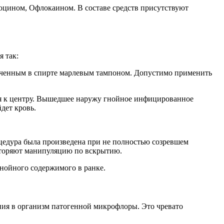
оцином, Офлокаином. В составе средств присутствуют
 так:
оченным в спирте марлевым тампоном. Допустимо применить
ся к центру. Вышедшее наружу гнойное инфицированное
дет кровь.
оцедура была произведена при не полностью созревшем
овторяют манипуляцию по вскрытию.
гнойного содержимого в ранке.
ния в организм патогенной микрофлоры. Это чревато