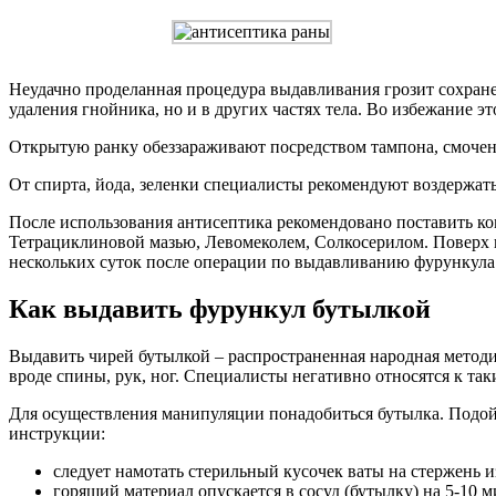
Неудачно проделанная процедура выдавливания грозит сохране
удаления гнойника, но и в других частях тела. Во избежание 
Открытую ранку обеззараживают посредством тампона, смочен
От спирта, йода, зеленки специалисты рекомендуют воздержат
После использования антисептика рекомендовано поставить ко
Тетрациклиновой мазью, Левомеколем, Солкосерилом. Поверх 
нескольких суток после операции по выдавливанию фурункула. 
Как выдавить фурункул бутылкой
Выдавить чирей бутылкой – распространенная народная методик
вроде спины, рук, ног. Специалисты негативно относятся к та
Для осуществления манипуляции понадобиться бутылка. Подой
инструкции:
следует намотать стерильный кусочек ваты на стержень 
горящий материал опускается в сосуд (бутылку) на 5-10 м