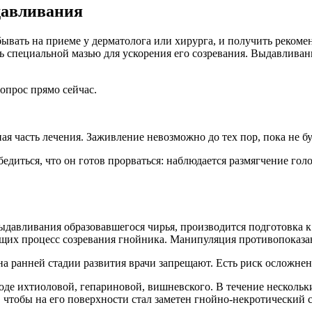
давливания
бывать на приеме у дерматолога или хирурга, и получить реком
ь специальной мазью для ускорения его созревания. Выдавливан
опрос прямо сейчас.
 часть лечения. Заживление невозможно до тех пор, пока не бу
едиться, что он готов прорваться: наблюдается размягчение го
ыдавливания образовавшегося чирья, производится подготовка 
их процесс созревания гнойника. Манипуляция противопоказана
а ранней стадии развития врачи запрещают. Есть риск осложнен
оде ихтиоловой, гепариновой, вишневского. В течение несколь
 чтобы на его поверхности стал заметен гнойно-некротический 