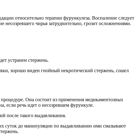
ендации относительно терапии фурункулеза. Воспаление следует
ие несозревшего чирья затруднительно, грозит осложнениями.
дет устранен стержень.
ловки, хорошо виден гнойный некротический стержень, сошел
к процедуре. Она состоит из применения медикаментозных
, если речь идет о несозревшем фурункуле.
ий после такого выдавливания.
ких суток до манипуляции по выдавливанию ими смазывают
стержень.