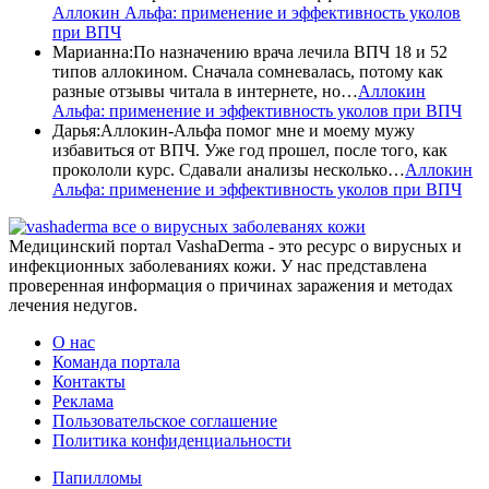
Аллокин Альфа: применение и эффективность уколов
при ВПЧ
Марианна
:
По назначению врача лечила ВПЧ 18 и 52
типов аллокином. Сначала сомневалась, потому как
разные отзывы читала в интернете, но…
Аллокин
Альфа: применение и эффективность уколов при ВПЧ
Дарья
:
Аллокин-Альфа помог мне и моему мужу
избавиться от ВПЧ. Уже год прошел, после того, как
прокололи курс. Сдавали анализы несколько…
Аллокин
Альфа: применение и эффективность уколов при ВПЧ
все о вирусных заболеванях кожи
Медицинский портал VashaDerma - это ресурс о вирусных и
инфекционных заболеваниях кожи. У нас представлена
проверенная информация о причинах заражения и методах
лечения недугов.
О нас
Команда портала
Контакты
Реклама
Пользовательское соглашение
Политика конфиденциальности
Папилломы