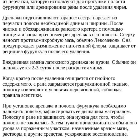
из перчатки, которую используют для просушки полости
фурункула или дренирования раны после удаления чирья.
Дренажи подготавливают заранее: сестра нарезает из
перчатки полосы необходимой длины и ширины. После
чистки и обеззараживания раневого кратера с помощью
пинцета и зонда врач помещает дренаж в его полость. Сверху
наносят противомикробную мазь, обычно Левомеколь. Она
предупреждает размножение патогенной флоры, защищает от
рецидива фурункула после его удаления.
Ежедневная замена латексного дренажа не нужна. Обычно он
используется 2-3 суток после раскрытия чирья.
Когда кратер после удаления очищается от гнойного
содержимого, а рана закрывается грануляционной тканью,
полоску извлекают в условиях перевязочной, соблюдая
правила асептики.
При установке дренажа в полость фурункула необходимо
наложить повязку, зафиксировать ее дышащим материалом.
Полоску в ране не зашивают, она нужна для того, чтобы
полость не закрылась. Затем нужно придерживаться обычного
ухода за пораженным участком: назначенные врачом мази,
растворы и другие средства, ускоряющие восстановление.