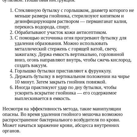
Стеклянную бутылку с горлышком, диаметр которого не
меньше размера гнойника, стерилизуют кипятком и
дезинфицирующим раствором — перманганат калия,
перекись водорода, спирт.
Обрабатывают участок кожи антисептиком.
С помощью источника огня прогревают бутылку для
удаления образования. Можно использовать
металлический стержень с горящей ватой, свечу,
зажигалку. Держа емкость вертикально, горловиной
вниз, огонь направляют внутрь, чтобы сжечь кислород,
создать вакуум.
Горлышко бутылки приставляют к фурункулу.
Держать бутылку в вертикальном положении на чирье
10 минут. Затем закрыть гнойник повязкой.
Иногда практикуют удар по дну бутылки, чтобы
ускорить вскрытие гнойника — его содержимое
выплескивается в емкость.
Несмотря на эффективность метода, такие манипуляции
опасны. Во время удаления гнойного мешочка возможно
распространение бактериального возбудителя по крови.
Может начаться заражение крови, абсцесса внутренних
органов.