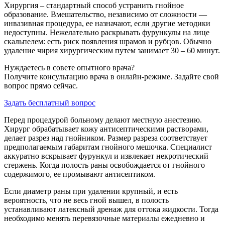
Хирургия – стандартный способ устранить гнойное
образование. Вмешательство, независимо от сложности —
инвазивная процедура, ее назначают, если другие методики
недоступны. Нежелательно раскрывать фурункулы на лице
скальпелем: есть риск появления шрамов и рубцов. Обычно
удаление чирия хирургическим путем занимает 30 – 60 минут.
Нуждаетесь в совете опытного врача?
Получите консультацию врача в онлайн-режиме. Задайте свой
вопрос прямо сейчас.
Задать бесплатный вопрос
Перед процедурой больному делают местную анестезию.
Хирург обрабатывает кожу антисептическими растворами,
делает разрез над гнойником. Размер разреза соответствует
предполагаемым габаритам гнойного мешочка. Специалист
аккуратно вскрывает фурункул и извлекает некротический
стержень. Когда полость раны освобождается от гнойного
содержимого, ее промывают антисептиком.
Если диаметр раны при удалении крупный, и есть
вероятность, что не весь гной вышел, в полость
устанавливают латексный дренаж для оттока жидкости. Тогда
необходимо менять перевязочные материалы ежедневно и