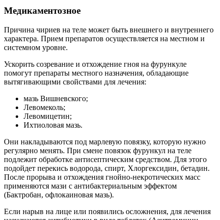
Медикаментозное
Причина чириев на теле может быть внешнего и внутреннего
характера. Прием препаратов осуществляется на местном и
системном уровне.
Ускорить созревание и отхождение гноя на фурункуле
помогут препараты местного назначения, обладающие
вытягивающими свойствами для лечения:
мазь Вишневского;
Левомеколь;
Левомицетин;
Ихтиоловая мазь.
Они накладываются под марлевую повязку, которую нужно
регулярно менять. При смене повязок фурункул на теле
подлежит обработке антисептическим средством. Для этого
подойдет перекись водорода, спирт, Хлоргексидин, бетадин.
После прорыва и отхождения гнойно-некротических масс
применяются мази с антибактериальным эффектом
(Бактробан, офлокаиновая мазь).
Если нарыв на лице или появились осложнения, для лечения