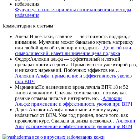
Фурункул на ноге: причины возникновения и методы
избавления
Комментарии
к статьям
Алена
:
И все-таки, главное — не стоимость подарка, а
внимание. Мужчина может банально купить матрешку
или любой другой сувенир и подарить…
Дорогой или
символический: имеет ли значение цена подарка
Федор
:
Аллокин альфа — эффективный и легкий
препарат против герпеса. Применяю его уже второй раз,
и никаких нареканий. Побочных эффектов не…
Аллокин Альфа: применение и эффективность уколов
при ВПЧ
Марианна
:
По назначению врача лечила ВПЧ 18 и 52
типов аллокином. Сначала сомневалась, потому как
разные отзывы читала в интернете, но…
Аллокин
Альфа: применение и эффективность уколов при ВПЧ
Дарья
:
Аллокин-Альфа помог мне и моему мужу
избавиться от ВПЧ. Уже год прошел, после того, как
прокололи курс. Сдавали анализы несколько…
Аллокин
Альфа: применение и эффективность уколов при ВПЧ
все о вирусных заболеванях кожи