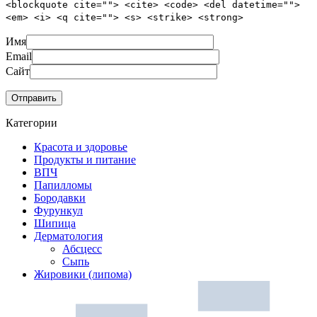
<blockquote cite=""> <cite> <code> <del datetime="">
<em> <i> <q cite=""> <s> <strike> <strong>
Имя
Email
Сайт
Категории
Красота и здоровье
Продукты и питание
ВПЧ
Папилломы
Бородавки
Фурункул
Шипица
Дерматология
Абсцесс
Сыпь
Жировики (липома)