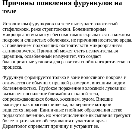
Причины появления фурункулов на
теле
Источником фурункулов на теле выступает золотистый
стафилококк, реже стрептококки. Болезнетворные
микроорганизмы могут бессимптомно скрываться на кожном
покрове и слизистых оболочках, не причиняя носителю вреда.
С появлением подходящих обстоятельств микроорганизм
активизируется. Причиной может стать незначительная
царапина, ослабленный иммунитет, что создаст
благоприятные условия для развития гнойно-некротического
процесса.
Фурункул формируется только в зоне волосяного покрова и
отличается от обычных прыщей размером, внешним видом,
болезненностью. Глубокое поражение волосяной луковицы
вызывает воспаление ближайших тканей тела,
сопровождающихся болью, жжением, зудом. Внешне
выглядит как красная шишечка, на вершине которой
виднеется нарыв. Единичные гнойные образования легко
поддаются лечению, но многочисленные высыпания требуют
более тщательного обследования с участием врача.
Дерматолог определит причину и устранит ее.