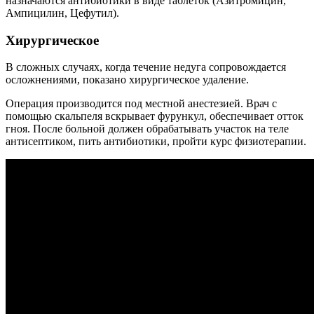
назначаются антибиотики в виде таблеток (Азитромицин,
Ампицилин, Цефутил).
Хирургическое
В сложных случаях, когда течение недуга сопровождается
осложнениями, показано хирургическое удаление.
Операция производится под местной анестезией. Врач с
помощью скальпеля вскрывает фурункул, обеспечивает отток
гноя. После больной должен обрабатывать участок на теле
антисептиком, пить антибиотики, пройти курс физиотерапии.