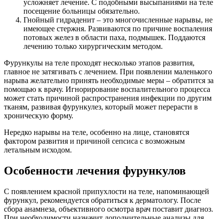
усложняет лечение. С подобными высыпаниями на теле
посещение больницы обязательно.
Гнойный гидраденит – это многочисленные нарывы, не
имеющее стержня. Развиваются по причине воспаления
потовых желез в области паха, подмышек. Поддаются
лечению только хирургическим методом.
Фурункулы на теле проходят несколько этапов развития,
главное не затягивать с лечением. При появлении маленького
нарыва желательно принять необходимые меры – обратится за
помощью к врачу. Игнорирование воспалительного процесса
может стать причиной распространения инфекции по другим
тканям, развивая фурункулез, который может перерасти в
хроническую форму.
Нередко нарывы на теле, особенно на лице, становятся
фактором развития и причиной сепсиса с возможным
летальным исходом.
Особенности лечения фурункулов
С появлением красной припухлости на теле, напоминающей
фурункул, рекомендуется обратиться к дерматологу. После
сбора анамнеза, объективного осмотра врач поставит диагноз.
При необходимости назначит дополнительные анализы для