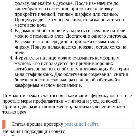
фольгу, запекайте в духовке. После измельчите до
кашеобразного состояния, приложите к чиряку,
прикройте пленкой, теплым шарфом или тканью.
Процедура делается перед сном, повязка остается на
месте всю ночь.
В домашней обстановке ускорить созревание на теле
можно с помощью алоэ. Достаточно одного листочка.
Разрежьте его посередине и приложите мякотью к
чиряку. Поверх налаживается повязка, оставляется на
ночь.
Фурункулы на лице можно смазывать камфорным
маслом. Его используется по причине хороших
антибактериальных свойств, уничтожающих бактерии
вида стафилококк. Для облегчения созревания, снятия
болезненности несколько раз в день обрабатывайте
камфорным маслом воспаление.
Поможет избежать частого выскакивания фурункулов на теле
простые меры профилактики – гигиена и уход за кожей.
Причин для развития множество, назначать лечение может
только врач.
Статья прошла проверку
редакцией сайта
Не нашли подходящий совет?