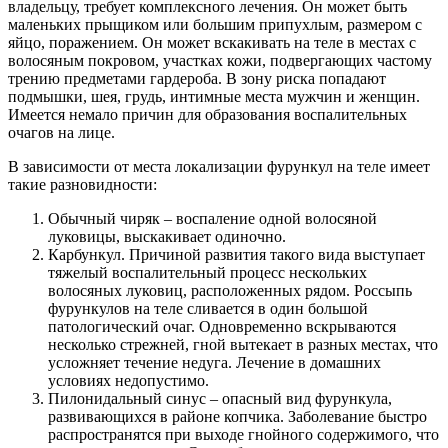
владельцу, требует комплексного лечения. Он может быть
маленьких прыщиком или большим припухлым, размером с
яйцо, поражением. Он может вскакивать на теле в местах с
волосяным покровом, участках кожи, подвергающих частому
трению предметами гардероба. В зону риска попадают
подмышки, шея, грудь, интимные места мужчин и женщин.
Имеется немало причин для образования воспалительных
очагов на лице.
В зависимости от места локализации фурункул на теле имеет
такие разновидности:
Обычный чиряк – воспаление одной волосяной
луковицы, выскакивает одиночно.
Карбункул. Причиной развития такого вида выступает
тяжелый воспалительный процесс нескольких
волосяных луковиц, расположенных рядом. Россыпь
фурункулов на теле сливается в один большой
патологический очаг. Одновременно вскрываются
несколько стрежней, гной вытекает в разных местах, что
усложняет течение недуга. Лечение в домашних
условиях недопустимо.
Пилонидальный синус – опасный вид фурункула,
развивающихся в районе копчика. Заболевание быстро
распространятся при выходе гнойного содержимого, что