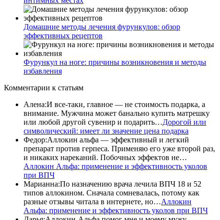
интимных местах
Домашние методы лечения фурункулов: обзор
эффективных рецептов
Фурункул на ноге: причины возникновения и методы
избавления
Комментарии
к статьям
Алена
:
И все-таки, главное — не стоимость подарка, а
внимание. Мужчина может банально купить матрешку
или любой другой сувенир и подарить…
Дорогой или
символический: имеет ли значение цена подарка
Федор
:
Аллокин альфа — эффективный и легкий
препарат против герпеса. Применяю его уже второй раз,
и никаких нареканий. Побочных эффектов не…
Аллокин Альфа: применение и эффективность уколов
при ВПЧ
Марианна
:
По назначению врача лечила ВПЧ 18 и 52
типов аллокином. Сначала сомневалась, потому как
разные отзывы читала в интернете, но…
Аллокин
Альфа: применение и эффективность уколов при ВПЧ
Дарья
:
Аллокин-Альфа помог мне и моему мужу