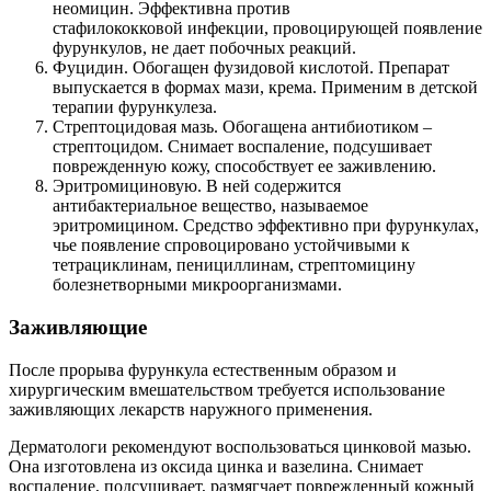
неомицин. Эффективна против
стафилококковой инфекции, провоцирующей появление
фурункулов, не дает побочных реакций.
Фуцидин. Обогащен фузидовой кислотой. Препарат
выпускается в формах мази, крема. Применим в детской
терапии фурункулеза.
Стрептоцидовая мазь. Обогащена антибиотиком –
стрептоцидом. Снимает воспаление, подсушивает
поврежденную кожу, способствует ее заживлению.
Эритромициновую. В ней содержится
антибактериальное вещество, называемое
эритромицином. Средство эффективно при фурункулах,
чье появление спровоцировано устойчивыми к
тетрациклинам, пенициллинам, стрептомицину
болезнетворными микроорганизмами.
Заживляющие
После прорыва фурункула естественным образом и
хирургическим вмешательством требуется использование
заживляющих лекарств наружного применения.
Дерматологи рекомендуют воспользоваться цинковой мазью.
Она изготовлена из оксида цинка и вазелина. Снимает
воспаление, подсушивает, размягчает поврежденный кожный