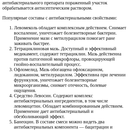
антибактериального препарата пораженный участок
обрабатывается антисептическим раствором.
Популярные составы с антибактериальными свойствами:
Левомеколь обладает комплексным действием. Снимает
воспаление, уничтожает болезнетворные бактерии.
Применение мази с метилурацилом помогает ране
заживать быстрее.
Тетрациклиновая мазь. Доступный и эффективный
медикамент, содержит тетрациклин. Мазь действенна
против патогенной микрофлоры, провоцирующей
гнойно-воспалительный процесс.
Офломелид. Мазь обогащена офлоксацином,
лидокаином, метилурацилом. Эффективна при лечении
фурункулов, уничтожает болезнетворные
микроорганизмы, снимает отечность, болевые
ощущения.
Средство Левосин. Содержит комплекс
антибактериальных ингредиентов, в том числе
левомицетин. Обладает комбинированным действием.
Применение дает антибактериальный и
обезболивающий эффект.
Банеоцин. В составе смеси можно видеть два
антибактериальных компонента — бацитрацин и