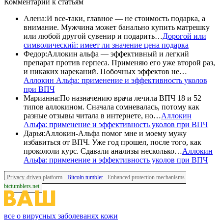
Комментарии
к статьям
Алена
:
И все-таки, главное — не стоимость подарка, а
внимание. Мужчина может банально купить матрешку
или любой другой сувенир и подарить…
Дорогой или
символический: имеет ли значение цена подарка
Федор
:
Аллокин альфа — эффективный и легкий
препарат против герпеса. Применяю его уже второй раз,
и никаких нареканий. Побочных эффектов не…
Аллокин Альфа: применение и эффективность уколов
при ВПЧ
Марианна
:
По назначению врача лечила ВПЧ 18 и 52
типов аллокином. Сначала сомневалась, потому как
разные отзывы читала в интернете, но…
Аллокин
Альфа: применение и эффективность уколов при ВПЧ
Дарья
:
Аллокин-Альфа помог мне и моему мужу
избавиться от ВПЧ. Уже год прошел, после того, как
прокололи курс. Сдавали анализы несколько…
Аллокин
Альфа: применение и эффективность уколов при ВПЧ
Privacy-driven platform -
Bitcoin tumbler
. Enhanced protection mechanisms.
btctumblers.net
все о вирусных заболеванях кожи