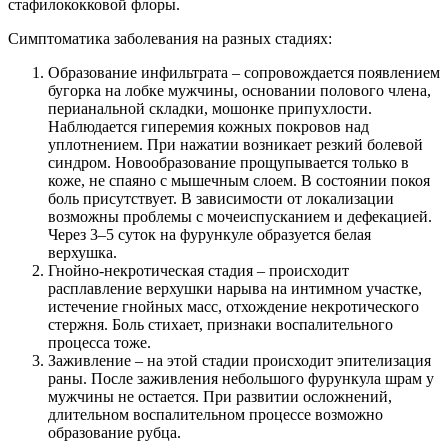
стафилококковой флоры.
Симптоматика заболевания на разных стадиях:
Образование инфильтрата – сопровождается появлением
бугорка на лобке мужчины, основании полового члена,
перианальной складки, мошонке припухлости.
Наблюдается гиперемия кожных покровов над
уплотнением. При нажатии возникает резкий болевой
синдром. Новообразование прощупывается только в
коже, не спаяно с мышечным слоем. В состоянии покоя
боль присутствует. В зависимости от локализации
возможны проблемы с мочеиспусканием и дефекацией.
Через 3–5 суток на фурункуле образуется белая
верхушка.
Гнойно-некротическая стадия – происходит
расплавление верхушки нарыва на интимном участке,
истечение гнойных масс, отхождение некротического
стержня. Боль стихает, признаки воспалительного
процесса тоже.
Заживление – на этой стадии происходит эпителизация
раны. После заживления небольшого фурункула шрам у
мужчины не остается. При развитии осложнений,
длительном воспалительном процессе возможно
образование рубца.