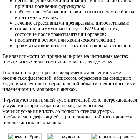
несоблюдение мужчиной правил личной гигиены как
причина появления фурункулов;
избыточное соблюдение правил гигиены, частое бритье
в интимных местах;
лечение агрессивными препаратами, цитостатиками;
сниженный иммунный статус – ВИЧ-инфекция,
состояние после трансплантации органов;
простатит в остром или хроническом течении;
травмы паховой области, кожного покрова в этой зоне.
Вне зависимости от причины чириев на интимных местах,
прочих частях тела, состояние опасно для здоровья.
Гнойный процесс при несвоевременном лечении может
окончиться флегмоной, абсцессом, образованием свищевых
ходов в кишечнике и перианальной области, некротическими
изменениями в мошонке и яичках.
Фурункулез в интимной чувствительной зоне, встречающиеся
у мужчин сопровождается болью, нарушением
мочеиспускания вплоть до полного стеноза уретры,
проблемами с дефекацией. При наличии гнойного процесса
половая жизнь невозможна.