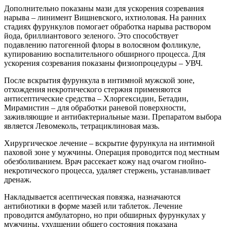
Дополнительно показаны мази для ускорения созревания
нарыва – линимент Вишневского, ихтиоловая. На ранних
стадиях фурункулов помогает обработка нарыва раствором
йода, бриллиантового зеленого. Это способствует
подавлению патогенной флоры в волосяном фолликуле,
купированию воспалительного обширного процесса. Для
ускорения созревания показаны физиопроцедуры – УВЧ.
После вскрытия фурункула в интимной мужской зоне,
отхождения некротического стержня применяются
антисептические средства – Хлоргексидин, Бетадин,
Мирамистин – для обработки раневой поверхности,
заживляющие и антибактериальные мази. Препаратом выбора
является Левомеколь, тетрациклиновая мазь.
Хирургическое лечение – вскрытие фурункула на интимной
паховой зоне у мужчины. Операция проводится под местным
обезболиванием. Врач рассекает кожу над очагом гнойно-
некротического процесса, удаляет стержень, устанавливает
дренаж.
Накладывается асептическая повязка, назначаются
антибиотики в форме мазей или таблеток. Лечение
проводится амбулаторно, но при обширных фурункулах у
мужчины, ухудшении общего состояния показана