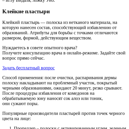
– иглу Видаля, ложку Уно.
Клейкие пластыри
Клейкий пластырь — полоска из нетканого материала, на
которую нанесен состав, способствующий избавлению от
образований. Атрибуты для борьбы с точками отличаются
размером, формой, действующим веществом.
Нуждаетесь в совете опытного врача?
Получите консультацию врача в онлайн-режиме. Задайте свой
вопрос прямо сейчас.
Задать бесплатный вопрос
Способ применения: после очистки, распаривания дермы
полоску накладывают на проблемный участок, покрытый
черными образованиями, ожидают 20 минут, резко срывают.
После процедуры избавления от комедонов на
обрабатываемую зону наносят сок алоэ или тоник,
они сужают поры.
Популярные производители пластырей против точек черного
цвета на лице:
Пропеллер – полоски с активированным углем, зеленым