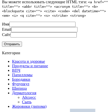
Вы можете использовать следующие
HTML
тэги:
<a href=""
title=""> <abbr title=""> <acronym title=""> <b>
<blockquote cite=""> <cite> <code> <del datetime="">
<em> <i> <q cite=""> <s> <strike> <strong>
Имя
Email
Сайт
Категории
Красота и здоровье
Продукты и питание
ВПЧ
Папилломы
Бородавки
Фурункул
Шипица
Дерматология
Абсцесс
Сыпь
Жировики (липома)