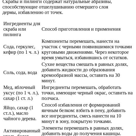
Скрабы и пилинги содержат натуральные абразивы,
способствующие отшелушиванию отмершего слоя
дермы, избавлению от точек.
Ингредиенты для
скраба или
Способ приготовления и применения
пилинга
Компоненты перемешать, нанести на
Сода, геркулес,
участок с черными появившимися точками
кефир (по 1 ч. л.)
круговыми движениями. Через некоторое
время умыться, избавившись от остатков.
Сухие вещества смешать в равных долях,
добавить жидкости до образования
Соль, сода, вода
кремообразной массы, оставить на 30
минут.
Мед, яблочный
Ингредиенты перемешать, обработать
уксус (по 1 ч. л.),
точки, имеющие черный окрас, оставить на
сахар (1 ст. л.)
полчаса.
Способ избавления от формирований
Яйцо, сахар (1
яичным белком: взбить в пену, добавить
ст.л.), масло
все ингредиенты, смесь нанести на 10
чайного дерева.
минут в зону, покрытую точками.
Элементы перемешать в равных долях,
Активированный
добавить воды до получения кашицы.