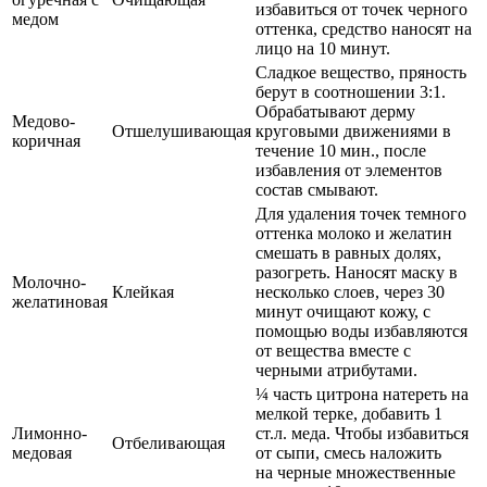
избавиться от точек черного
медом
оттенка, средство наносят на
лицо на 10 минут.
Сладкое вещество, пряность
берут в соотношении 3:1.
Обрабатывают дерму
Медово-
Отшелушивающая
круговыми движениями в
коричная
течение 10 мин., после
избавления от элементов
состав смывают.
Для удаления точек темного
оттенка молоко и желатин
смешать в равных долях,
разогреть. Наносят маску в
Молочно-
Клейкая
несколько слоев, через 30
желатиновая
минут очищают кожу, с
помощью воды избавляются
от вещества вместе с
черными атрибутами.
¼ часть цитрона натереть на
мелкой терке, добавить 1
Лимонно-
ст.л. меда. Чтобы избавиться
Отбеливающая
медовая
от сыпи, смесь наложить
на черные множественные