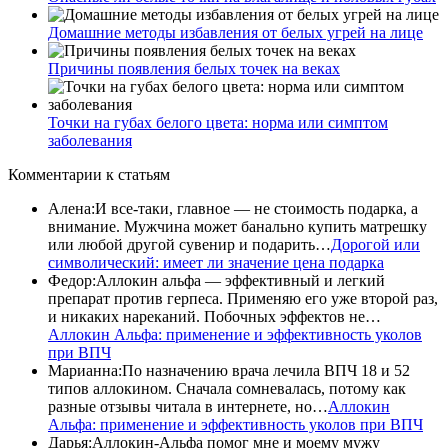
Домашние методы избавления от белых угрей на лице
Причины появления белых точек на веках
Точки на губах белого цвета: норма или симптом
заболевания
Комментарии
к статьям
Алена
:
И все-таки, главное — не стоимость подарка, а
внимание. Мужчина может банально купить матрешку
или любой другой сувенир и подарить…
Дорогой или
символический: имеет ли значение цена подарка
Федор
:
Аллокин альфа — эффективный и легкий
препарат против герпеса. Применяю его уже второй раз,
и никаких нареканий. Побочных эффектов не…
Аллокин Альфа: применение и эффективность уколов
при ВПЧ
Марианна
:
По назначению врача лечила ВПЧ 18 и 52
типов аллокином. Сначала сомневалась, потому как
разные отзывы читала в интернете, но…
Аллокин
Альфа: применение и эффективность уколов при ВПЧ
Дарья
:
Аллокин-Альфа помог мне и моему мужу