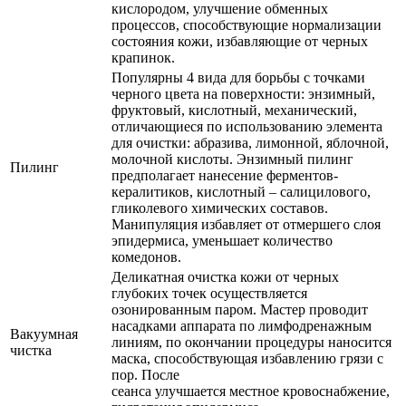
кислородом, улучшение обменных
процессов, способствующие нормализации
состояния кожи, избавляющие от черных
крапинок.
Популярны 4 вида для борьбы с точками
черного цвета на поверхности: энзимный,
фруктовый, кислотный, механический,
отличающиеся по использованию элемента
для очистки: абразива, лимонной, яблочной,
молочной кислоты. Энзимный пилинг
Пилинг
предполагает нанесение ферментов-
кералитиков, кислотный – салицилового,
гликолевого химических составов.
Манипуляция избавляет от отмершего слоя
эпидермиса, уменьшает количество
комедонов.
Деликатная очистка кожи от черных
глубоких точек осуществляется
озонированным паром. Мастер проводит
насадками аппарата по лимфодренажным
Вакуумная
линиям, по окончании процедуры наносится
чистка
маска, способствующая избавлению грязи с
пор. После
сеанса улучшается местное кровоснабжение,