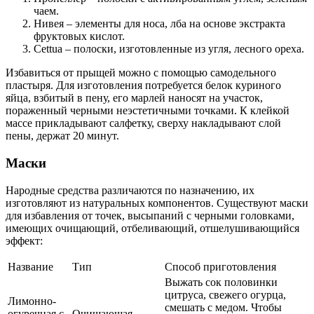
чаем.
Нивея – элементы для носа, лба на основе экстракта
фруктовых кислот.
Cettua – полоски, изготовленные из угля, лесного ореха.
Избавиться от прыщей можно с помощью самодельного
пластыря. Для изготовления потребуется белок куриного
яйца, взбитый в пену, его марлей наносят на участок,
пораженный черными неэстетичными точками. К клейкой
массе прикладывают салфетку, сверху накладывают слой
пены, держат 20 минут.
Маски
Народные средства различаются по назначению, их
изготовляют из натуральных компонентов. Существуют маски
для избавления от точек, высыпаний с черными головками,
имеющих очищающий, отбеливающий, отшелушивающийся
эффект:
Название
Тип
Способ приготовления
Выжать сок половинки
цитруса, свежего огурца,
Лимонно-
смешать с медом. Чтобы
огуречная с
Очищающая