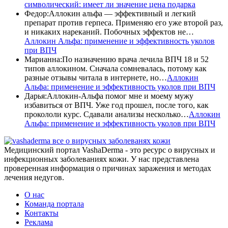
символический: имеет ли значение цена подарка
Федор
:
Аллокин альфа — эффективный и легкий
препарат против герпеса. Применяю его уже второй раз,
и никаких нареканий. Побочных эффектов не…
Аллокин Альфа: применение и эффективность уколов
при ВПЧ
Марианна
:
По назначению врача лечила ВПЧ 18 и 52
типов аллокином. Сначала сомневалась, потому как
разные отзывы читала в интернете, но…
Аллокин
Альфа: применение и эффективность уколов при ВПЧ
Дарья
:
Аллокин-Альфа помог мне и моему мужу
избавиться от ВПЧ. Уже год прошел, после того, как
прокололи курс. Сдавали анализы несколько…
Аллокин
Альфа: применение и эффективность уколов при ВПЧ
все о вирусных заболеванях кожи
Медицинский портал VashaDerma - это ресурс о вирусных и
инфекционных заболеваниях кожи. У нас представлена
проверенная информация о причинах заражения и методах
лечения недугов.
О нас
Команда портала
Контакты
Реклама