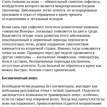
Сыпь точками на коже — обязательный симптом сифилиса,
возбудителем которого является микроорганизм бледная
трепонема. Заболевание легко лечится, но игнорирование
признаков и отказ от обращения к врачу чреваты
осложнениями и летальным исходом.
Белая сыпь при сифилисе получила романтичное название
«ожерелье Венеры», поскольку появляется на шее и груди.
Выделяется четыре этапа развития этого заболевания,
инкубационный и первичный периоды переносятся
относительно легко, резкое ухудшение самочувствия
начинается на вторичной стадии. Именно тогда появляются
точки на коже. Примерно через две недели проявляются
другие симптомы — воспаление лимфоузлов, температура,
боль в суставах, беспричинные перепады настроения,
отсутствие аппетита. Если больной не обратится к врачу как
можно быстрее, болезнь станет хронической.
Беспигментый невус
Безобидная белая родинка без пигментации, выглядит как
небольшая рыхловатая точка с четкой границей. Опасность
заключается в возможности травмировать невус, особенно,
если он скрыт под покровом волос. Когда вид припухлости на
коже настораживает, прикосновения отдаются неприятными