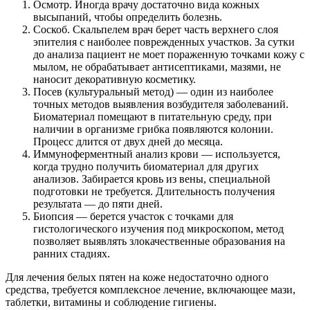
Осмотр. Иногда врачу достаточно вида кожных
высыпаний, чтобы определить болезнь.
Соскоб. Скальпелем врач берет часть верхнего слоя
эпителия с наиболее поврежденных участков. За сутки
до анализа пациент не моет пораженную точками кожу с
мылом, не обрабатывает антисептиками, мазями, не
наносит декоративную косметику.
Посев (культуральный метод) — один из наиболее
точных методов выявления возбудителя заболеваний.
Биоматериал помещают в питательную среду, при
наличии в организме грибка появляются колонии.
Процесс длится от двух дней до месяца.
Иммуноферментный анализ крови — используется,
когда трудно получить биоматериал для других
анализов. Забирается кровь из вены, специальной
подготовки не требуется. Длительность получения
результата — до пяти дней.
Биопсия — берется участок с точками для
гистологического изучения под микроскопом, метод
позволяет выявлять злокачественные образования на
ранних стадиях.
Для лечения белых пятен на коже недостаточно одного
средства, требуется комплексное лечение, включающее мази,
таблетки, витамины и соблюдение гигиены.