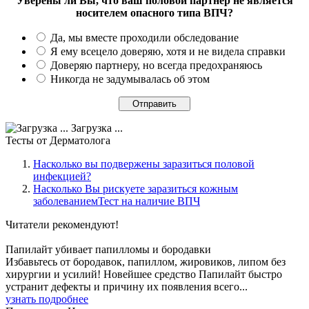
Уверены ли Вы, что ваш половой партнер не является
носителем опасного типа ВПЧ?
Да, мы вместе проходили обследование
Я ему всецело доверяю, хотя и не видела справки
Доверяю партнеру, но всегда предохраняюсь
Никогда не задумывалась об этом
Загрузка ...
Тесты
от Дерматолога
Насколько вы подвержены заразиться половой
инфекцией?
Насколько Вы рискуете заразиться кожным
заболеваниемТест на наличие ВПЧ
Читатели
рекомендуют!
Папилайт убивает папилломы и бородавки
Избавьтесь от бородавок, папиллом, жировиков, липом без
хирургии и усилий! Новейшее средство Папилайт быстро
устранит дефекты и причину их появления всего...
узнать подробнее