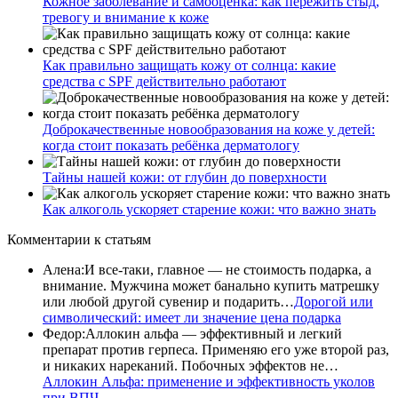
Кожное заболевание и самооценка: как пережить стыд,
тревогу и внимание к коже
Как правильно защищать кожу от солнца: какие
средства с SPF действительно работают
Доброкачественные новообразования на коже у детей:
когда стоит показать ребёнка дерматологу
Тайны нашей кожи: от глубин до поверхности
Как алкоголь ускоряет старение кожи: что важно знать
Комментарии
к статьям
Алена
:
И все-таки, главное — не стоимость подарка, а
внимание. Мужчина может банально купить матрешку
или любой другой сувенир и подарить…
Дорогой или
символический: имеет ли значение цена подарка
Федор
:
Аллокин альфа — эффективный и легкий
препарат против герпеса. Применяю его уже второй раз,
и никаких нареканий. Побочных эффектов не…
Аллокин Альфа: применение и эффективность уколов
при ВПЧ