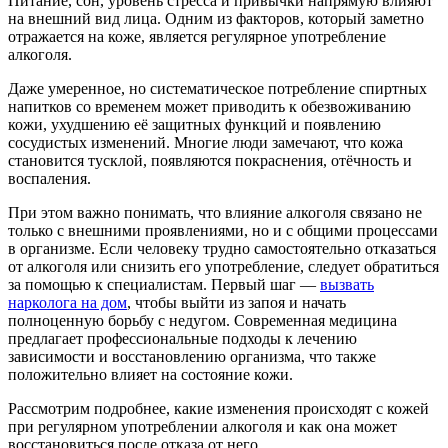
Питание, сон, уровень стресса и привычки напрямую влияют
на внешний вид лица. Одним из факторов, который заметно
отражается на коже, является регулярное употребление
алкоголя.
Даже умеренное, но систематическое потребление спиртных
напитков со временем может приводить к обезвоживанию
кожи, ухудшению её защитных функций и появлению
сосудистых изменений. Многие люди замечают, что кожа
становится тусклой, появляются покраснения, отёчность и
воспаления.
При этом важно понимать, что влияние алкоголя связано не
только с внешними проявлениями, но и с общими процессами
в организме. Если человеку трудно самостоятельно отказаться
от алкоголя или снизить его употребление, следует обратиться
за помощью к специалистам. Первый шаг —
вызвать
нарколога на дом
, чтобы выйти из запоя и начать
полноценную борьбу с недугом. Современная медицина
предлагает профессиональные подходы к лечению
зависимости и восстановлению организма, что также
положительно влияет на состояние кожи.
Рассмотрим подробнее, какие изменения происходят с кожей
при регулярном употреблении алкоголя и как она может
восстановиться после отказа от него.