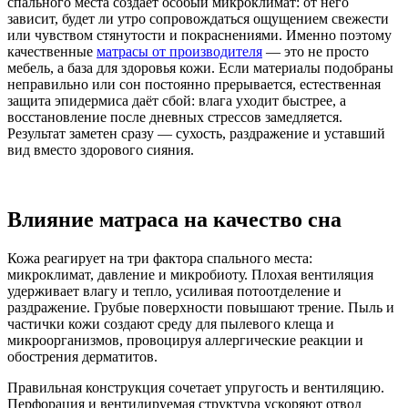
спального места создаёт особый микроклимат: от него
зависит, будет ли утро сопровождаться ощущением свежести
или чувством стянутости и покраснениями. Именно поэтому
качественные
матрасы от производителя
— это не просто
мебель, а база для здоровья кожи. Если материалы подобраны
неправильно или сон постоянно прерывается, естественная
защита эпидермиса даёт сбой: влага уходит быстрее, а
восстановление после дневных стрессов замедляется.
Результат заметен сразу — сухость, раздражение и уставший
вид вместо здорового сияния.
Влияние матраса на качество сна
Кожа реагирует на три фактора спального места:
микроклимат, давление и микробиоту. Плохая вентиляция
удерживает влагу и тепло, усиливая потоотделение и
раздражение. Грубые поверхности повышают трение. Пыль и
частички кожи создают среду для пылевого клеща и
микроорганизмов, провоцируя аллергические реакции и
обострения дерматитов.
Правильная конструкция сочетает упругость и вентиляцию.
Перфорация и вентилируемая структура ускоряют отвод