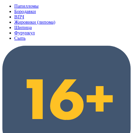
Папилломы
Бородавки
ВПЧ
Жировики (липома)
Шипица
Фурункул
Сыпь