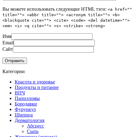
Вы можете использовать следующие
HTML
тэги:
<a href=""
title=""> <abbr title=""> <acronym title=""> <b>
<blockquote cite=""> <cite> <code> <del datetime="">
<em> <i> <q cite=""> <s> <strike> <strong>
Имя
Email
Сайт
Категории
Красота и здоровье
Продукты и питание
ВПЧ
Папилломы
Бородавки
Фурункул
Шипица
Дерматология
Абсцесс
Сыпь
Жировики (липома)